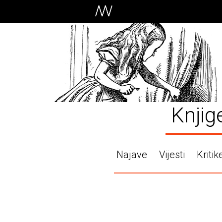
Knjig
Najave
Vijesti
Kritik