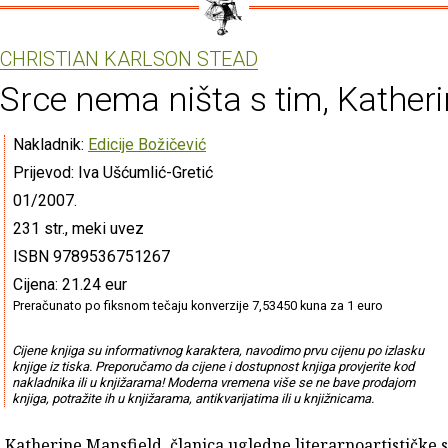
CHRISTIAN KARLSON STEAD
Srce nema ništa s tim, Kather
Nakladnik:
Edicije Božičević
Prijevod: Iva Ušćumlić-Gretić
01/2007.
231 str., meki uvez
ISBN 9789536751267
Cijena: 21.24 eur
Preračunato po fiksnom tečaju konverzije 7,53450 kuna za 1 euro
Cijene knjiga su informativnog karaktera, navodimo prvu cijenu po izlasku
knjige iz tiska. Preporučamo da cijene i dostupnost knjiga provjerite kod
nakladnika ili u knjižarama! Moderna vremena više se ne bave prodajom
knjiga, potražite ih u knjižarama, antikvarijatima ili u knjižnicama.
a Katherine Mansfield, članica ugledne literarnoartističke