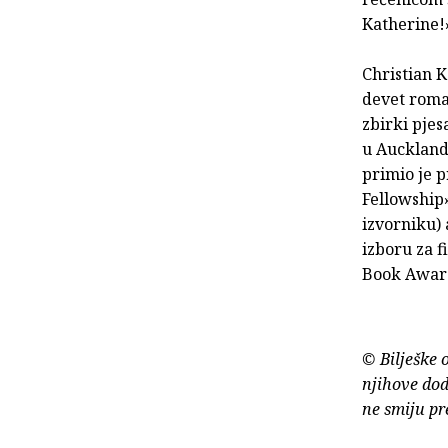
Katherine!
Christian 
devet roman
zbirki pjes
u Aucklandu
primio je 
Fellowship
izvorniku) 
izboru za f
Book Award
© Bilješke 
njihove dod
ne smiju pr