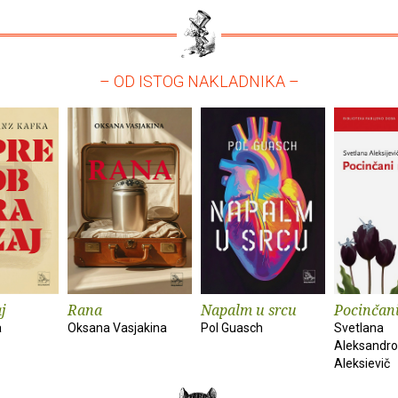
– OD ISTOG NAKLADNIKA –
j
Rana
Napalm u srcu
Pocinčan
a
Oksana Vasjakina
Pol Guasch
Svetlana
Aleksandr
Aleksievič