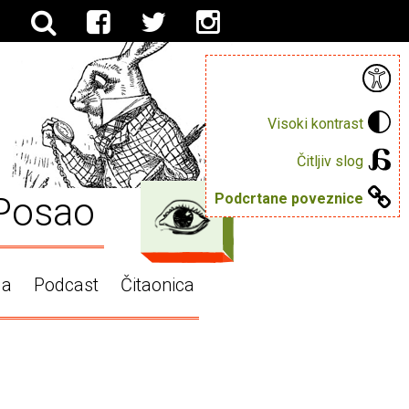
Visoki kontrast
Čitljiv slog
Posao
Podcrtane poveznice
ga
Podcast
Čitaonica