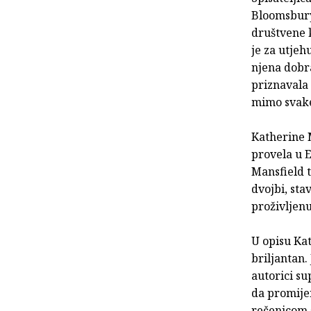
Bloomsbury,
društvene 
je za utjeh
njena dobra
priznavala 
mimo svake
Katherine 
provela u E
Mansfield t
dvojbi, sta
proživljenu
U opisu Kat
briljantan.
autorici su
da promijen
rečenicom š