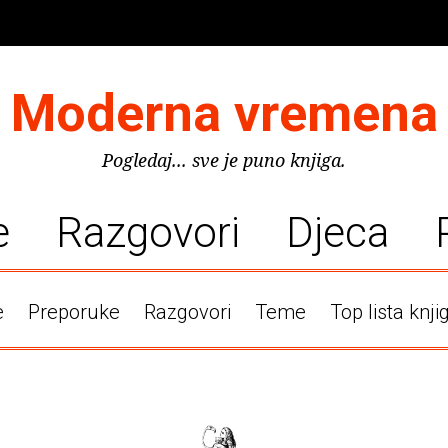
Moderna vremena
Pogledaj... sve je puno knjiga.
e
Razgovori
Djeca
e
Preporuke
Razgovori
Teme
Top lista knji