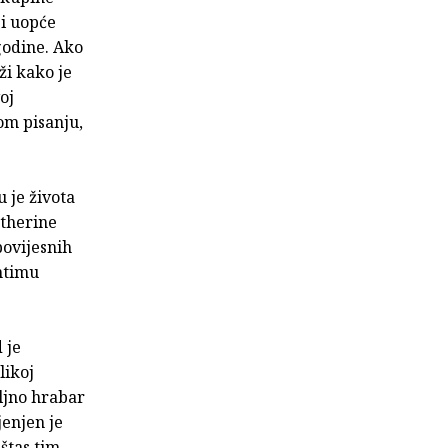
 i uopće
godine. Ako
ži kako je
oj
om pisanju,
 je života
atherine
povijesnih
intimu
 je
likoj
oljno hrabar
jenjen je
štas tim,