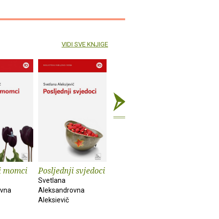
VIDI SVE KNJIGE
i momci
Posljednji svjedoci
Dečko, cura,
Crno tije
lipanj, srpanj
Svetlana
Marijana D
ovna
Aleksandrovna
Frode Grytten
Aleksievič