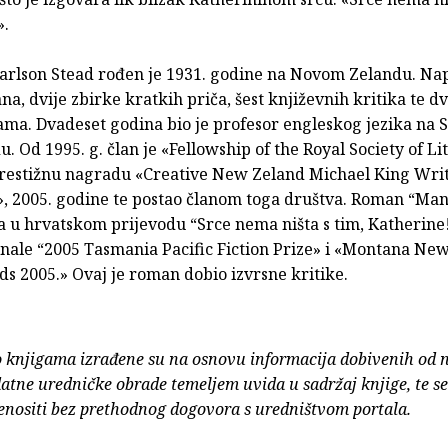
».
Karlson Stead rođen je 1931. godine na Novom Zelandu. Nap
a, dvije zbirke kratkih priča, šest književnih kritika te d
ama. Dvadeset godina bio je profesor engleskog jezika na S
. Od 1995. g. član je «Fellowship of the Royal Society of Li
prestižnu nagradu «Creative New Zeland Michael King Writ
», 2005. godine te postao članom toga društva. Roman “Mans
a u hrvatskom prijevodu “Srce nema ništa s tim, Katherine!
inale “2005 Tasmania Pacific Fiction Prize» i «Montana Ne
s 2005.» Ovaj je roman dobio izvrsne kritike.
o knjigama izrađene su na osnovu informacija dobivenih od 
atne uredničke obrade temeljem uvida u sadržaj knjige, te s
enositi bez prethodnog dogovora s uredništvom portala.