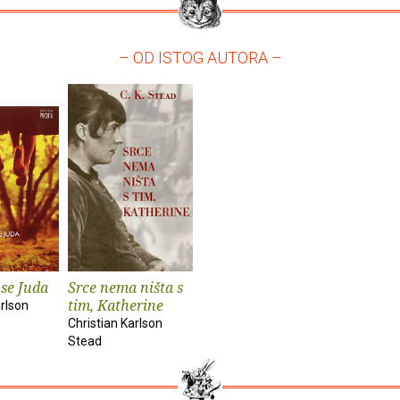
– OD ISTOG AUTORA –
se Juda
Srce nema ništa s
tim, Katherine
arlson
Christian Karlson
Stead