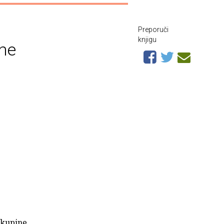
Preporuči
knjigu
ine
 skupine