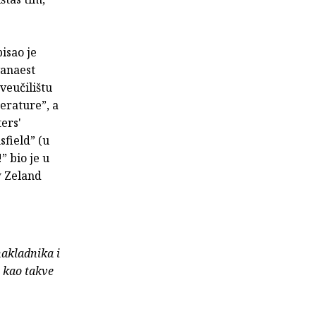
isao je
vanaest
veučilištu
terature”, a
ers'
field” (u
” bio je u
w Zeland
nakladnika i
e kao takve