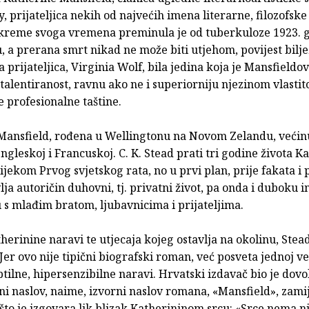
 prijateljica nekih od najvećih imena literarne, filozofske
kreme svoga vremena preminula je od tuberkuloze 1923. 
u, a prerana smrt nikad ne može biti utjehom, povijest bilje
 prijateljica, Virginia Wolf, bila jedina koja je Mansfieldov
talentiranost, ravnu ako ne i superiorniju njezinom vlastit
 profesionalne taštine.
Mansfield, rođena u Wellingtonu na Novom Zelandu, većinu
ngleskoj i Francuskoj. C. K. Stead prati tri godine života K
ijekom Prvog svjetskog rata, no u prvi plan, prije fakata i 
vlja autoričin duhovni, tj. privatni život, pa onda i duboku 
 s mlađim bratom, ljubavnicima i prijateljima.
herinine naravi te utjecaja kojeg ostavlja na okolinu, Stead
 Jer ovo nije tipični biografski roman, već posveta jednoj ve
ptilne, hipersenzibilne naravi. Hrvatski izdavač bio je dov
i naslov, naime, izvorni naslov romana, «Mansfield», zami
to je izgovara lik blizak Katherininom srcu: «Srce nema ni