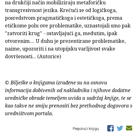
na drukčiji način mobiliziraju metaforičku
transgresivnost jezika. Krećući se od logičkoga,
posredstvom pragmatičkoga i estetičkoga, prema
etičkome polu ove problematike, uznastojali smo pak
"zatvoriti krug" - ostavljajući ga, međutim, ipak
otvorenim.... U duhu je prezentirane problematike,
naime, upozoriti i na utopijsku varljivost svake
dovršenosti... (Autorice)
© Bilješke o knjigama izrađene su na osnovu
informacija dobivenih od nakladnika i njihove dodatne
uredničke obrade temeljem uvida u sadržaj knjige, te se
kao takve ne smiju prenositi bez prethodnog dogovora s
uredništvom portala.
Preporuči knjigu