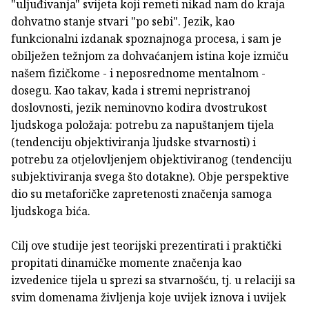
"uljuđivanja" svijeta koji remeti nikad nam do kraja
dohvatno stanje stvari "po sebi". Jezik, kao
funkcionalni izdanak spoznajnoga procesa, i sam je
obilježen težnjom za dohvaćanjem istina koje izmiču
našem fizičkome - i neposrednome mentalnom -
dosegu. Kao takav, kada i stremi nepristranoj
doslovnosti, jezik neminovno kodira dvostrukost
ljudskoga položaja: potrebu za napuštanjem tijela
(tendenciju objektiviranja ljudske stvarnosti) i
potrebu za otjelovljenjem objektiviranog (tendenciju
subjektiviranja svega što dotakne). Obje perspektive
dio su metaforičke zapretenosti značenja samoga
ljudskoga bića.
Cilj ove studije jest teorijski prezentirati i praktički
propitati dinamičke momente značenja kao
izvedenice tijela u sprezi sa stvarnošću, tj. u relaciji sa
svim domenama življenja koje uvijek iznova i uvijek