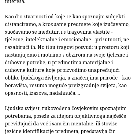
interesa.
Kao dio stvarnosti od koje se kao spoznajni subjekti
distanciramo, a kroz same predmete koje izučavamo,
suočavamo se međutim i s tragovima vlastite -
tjelesne, intelektualne i emocionalne - prisutnosti, ne
razabirući ih. No ti su tragovi posvud: u prostoru koji
nastanjujemo i motrimo s obzirom na svoje tjelesne i
duhovne potrebe, u predmetima materijalne i
duhovne kulture koje proizvodimo unapređujući
oblike ljudskoga življenja, u značenjima prirode - kao
boravišta, resursa moguće preizgradnje svijeta, kao
opasnosti, izazova, nadahnuća....
Ljudska svijest, rukovođena čovjekovim spoznajnim
potrebama, poseže za idejom objektivnoga najčešće
previđajući da već i sam čin mentalne, ili štoviše
jezične identifikacije predmeta, predstavlja čin