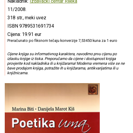
Nakladnik:
Izdavački centar Rijeka
11/2008.
318 str., meki uvez
ISBN 9789531691734
Cijena: 19.91 eur
Preračunato po fiksnom tečaju konverzije 7,53450 kuna za 1 euro
Cijene knjiga su informativnog karaktera, navodimo prvu cijenu po
izlasku knjige iz tiska. Preporučamo da cijene i dostupnost knjiga
provjerite kod nakladnika ili u knjižarama! Moderna vremena više se ne
bave prodajom knjiga, potražite ih u knjižarama, antikvarijatima ili u
knjižnicama.