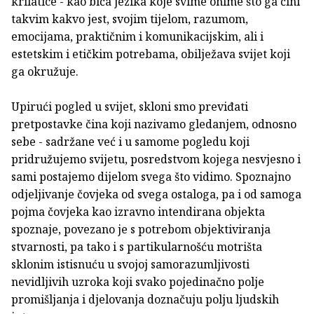
krilatice - kao biča jezika koje svime onime što ga čini
takvim kakvo jest, svojim tijelom, razumom,
emocijama, praktičnim i komunikacijskim, ali i
estetskim i etičkim potrebama, obilježava svijet koji
ga okružuje.
Upirući pogled u svijet, skloni smo previđati
pretpostavke čina koji nazivamo gledanjem, odnosno
sebe - sadržane već i u samome pogledu koji
pridružujemo svijetu, posredstvom kojega nesvjesno i
sami postajemo dijelom svega što vidimo. Spoznajno
odjeljivanje čovjeka od svega ostaloga, pa i od samoga
pojma čovjeka kao izravno intendirana objekta
spoznaje, povezano je s potrebom objektiviranja
stvarnosti, pa tako i s partikularnošću motrišta
sklonim istisnuću u svojoj samorazumljivosti
nevidljivih uzroka koji svako pojedinačno polje
promišljanja i djelovanja doznačuju polju ljudskih