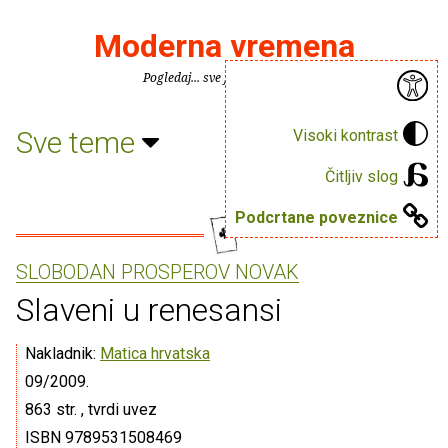
Moderna vremena
Pogledaj... sve je puno knjiga.
Sve teme
Visoki kontrast
Čitljiv slog
Podcrtane poveznice
SLOBODAN PROSPEROV NOVAK
Slaveni u renesansi
Nakladnik:
Matica hrvatska
09/2009.
863 str. , tvrdi uvez
ISBN 9789531508469