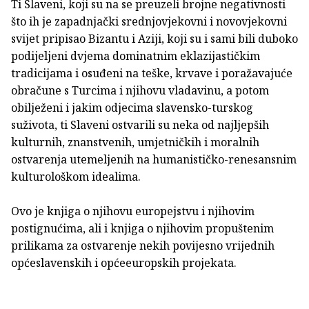
Ti Slaveni, koji su na se preuzeli brojne negativnosti
što ih je zapadnjački srednjovjekovni i novovjekovni
svijet pripisao Bizantu i Aziji, koji su i sami bili duboko
podijeljeni dvjema dominatnim eklazijastičkim
tradicijama i osuđeni na teške, krvave i poražavajuće
obračune s Turcima i njihovu vladavinu, a potom
obilježeni i jakim odjecima slavensko-turskog
suživota, ti Slaveni ostvarili su neka od najljepših
kulturnih, znanstvenih, umjetničkih i moralnih
ostvarenja utemeljenih na humanističko-renesansnim
kulturološkom idealima.
Ovo je knjiga o njihovu europejstvu i njihovim
postignućima, ali i knjiga o njihovim propuštenim
prilikama za ostvarenje nekih povijesno vrijednih
općeslavenskih i općeeuropskih projekata.