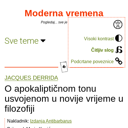
Moderna vremena
Pogledaj... sve je puno knjiga.
Sve teme
Visoki kontrast
Čitljiv slog
Podcrtane poveznice
JACQUES DERRIDA
O apokaliptičnom tonu
usvojenom u novije vrijeme u
filozofiji
Nakladnik:
Izdanja Antibarbarus