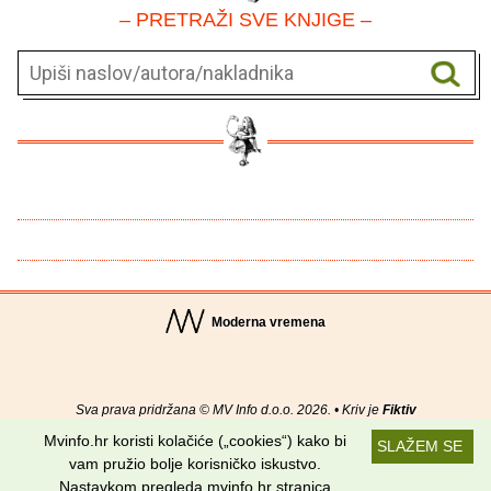
– PRETRAŽI SVE KNJIGE –
Moderna vremena
Sva prava pridržana © MV Info d.o.o. 2026. • Kriv je
Fiktiv
Mvinfo.hr koristi kolačiće („cookies“) kako bi
SLAŽEM SE
O nama
•
Pomoć
•
Uvjeti korištenja
•
RSS kanali
vam pružio bolje korisničko iskustvo.
Nastavkom pregleda mvinfo.hr stranica