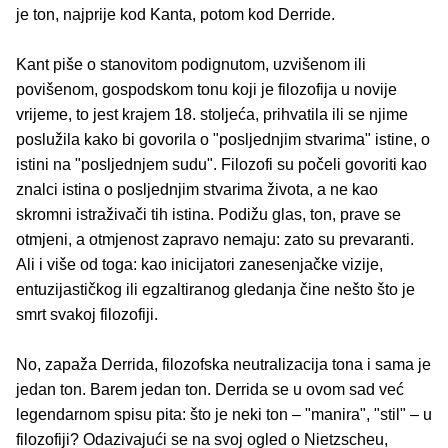
je ton, najprije kod Kanta, potom kod Derride.
Kant piše o stanovitom podignutom, uzvišenom ili
povišenom, gospodskom tonu koji je filozofija u novije
vrijeme, to jest krajem 18. stoljeća, prihvatila ili se njime
poslužila kako bi govorila o "posljednjim stvarima" istine, o
istini na "posljednjem sudu". Filozofi su počeli govoriti kao
znalci istina o posljednjim stvarima života, a ne kao
skromni istraživači tih istina. Podižu glas, ton, prave se
otmjeni, a otmjenost zapravo nemaju: zato su prevaranti.
Ali i više od toga: kao inicijatori zanesenjačke vizije,
entuzijastičkog ili egzaltiranog gledanja čine nešto što je
smrt svakoj filozofiji.
No, zapaža Derrida, filozofska neutralizacija tona i sama je
jedan ton. Barem jedan ton. Derrida se u ovom sad već
legendarnom spisu pita: što je neki ton – "manira", "stil" – u
filozofiji? Odazivajući se na svoj ogled o Nietzscheu,