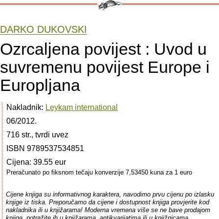
DARKO DUKOVSKI
Ozrcaljena povijest : Uvod u
suvremenu povijest Europe i
Europljana
Nakladnik:
Leykam international
06/2012.
716 str., tvrdi uvez
ISBN 9789537534851
Cijena: 39.55 eur
Preračunato po fiksnom tečaju konverzije 7,53450 kuna za 1 euro
Cijene knjiga su informativnog karaktera, navodimo prvu cijenu po izlasku
knjige iz tiska. Preporučamo da cijene i dostupnost knjiga provjerite kod
nakladnika ili u knjižarama! Moderna vremena više se ne bave prodajom
knjiga, potražite ih u knjižarama, antikvarijatima ili u knjižnicama.