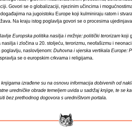
iji. Govori se o globalizaciji, njezinim učincima i mogućnostima
 događajima na jugoistoku Europe koji kulminiraju ratom i stva
žava. Na kraju istog poglavlja govori se o procesima ujedinjav
lavlje
Europska politika nasilja i mržnje: politički terorizam
koji 
asilja i zločina u 20. stoljeću, terorizmu, neofašizmu i neonac
 poglavlju, naslovljenom:
Duhovna i vjerska vertikala Europe: P
raspravlja se o europskim crkvama i religijama.
o knjigama izrađene su na osnovu informacija dobivenih od nakl
atne uredničke obrade temeljem uvida u sadržaj knjige, te se ka
siti bez prethodnog dogovora s uredništvom portala.