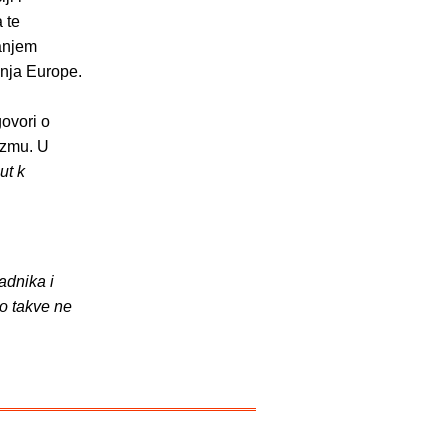
 te
ranjem
anja Europe.
govori o
izmu. U
ut k
adnika i
o takve ne