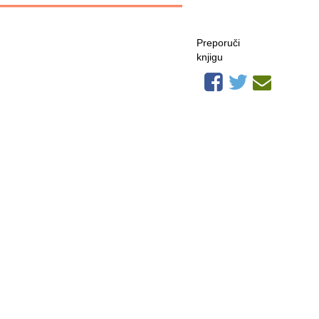
Preporuči
knjigu