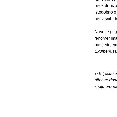
neokolonizac
istodobno o
neovisnih dr
Novo je pog
fenomenima n
posljednjem
Ekumen
i, 
© Bilješke 
njihove dod
smiju preno