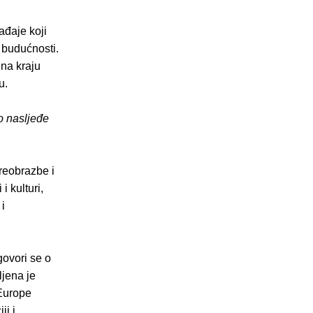
ađaje koji
 budućnosti.
 na kraju
u.
 nasljeđe
reobrazbe i
i kulturi,
i
 govori se o
ljena je
 Europe
ji i