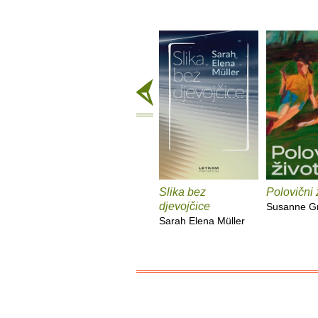
Slika bez
Polovični 
djevojčice
Susanne G
Sarah Elena Müller