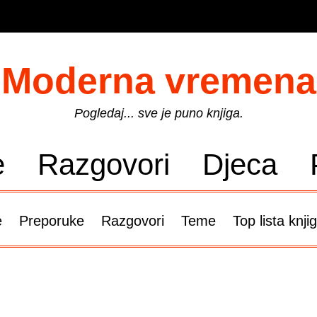
Moderna vremena
Pogledaj... sve je puno knjiga.
e
Razgovori
Djeca
e
Preporuke
Razgovori
Teme
Top lista knji