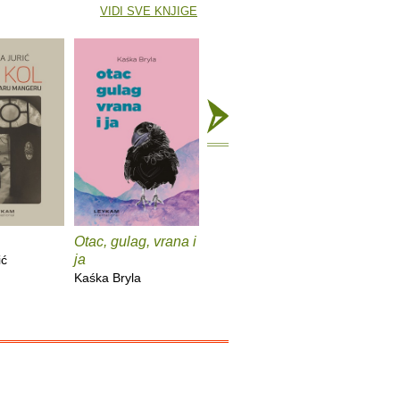
VIDI SVE KNJIGE
Otac, gulag, vrana i
Popis svega što
Samosta
ja
sam u životu
ić
Barbara F
zaboravila
Kaśka Bryla
Doris Knecht