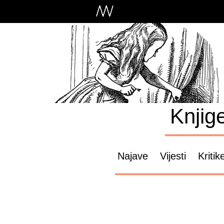
Knjig
Najave
Vijesti
Kritik