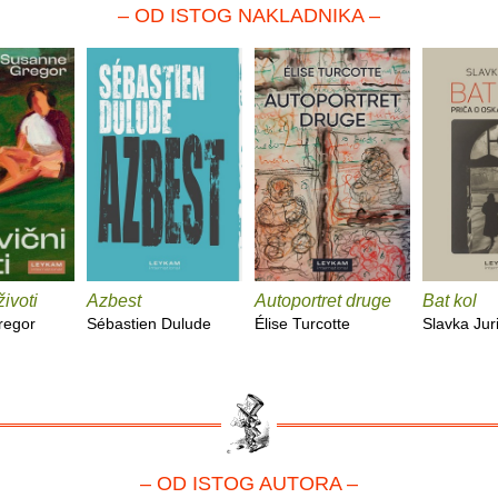
– OD ISTOG NAKLADNIKA –
životi
Azbest
Autoportret druge
Bat kol
regor
Sébastien Dulude
Élise Turcotte
Slavka Jur
– OD ISTOG AUTORA –