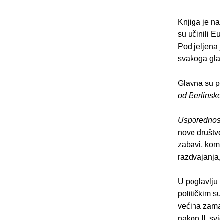
Knjiga je n
su učinili 
Podijeljena 
svakoga glav
Glavna su p
od Berlinsk
Usporednos
nove društve
zabavi, kom
razdvajanja,
U poglavlju
političkim s
većina zama
nakon II. sv