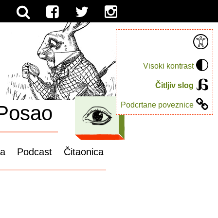
Visoki kontrast
Čitljiv slog
Podcrtane poveznice
Posao
ga
Podcast
Čitaonica