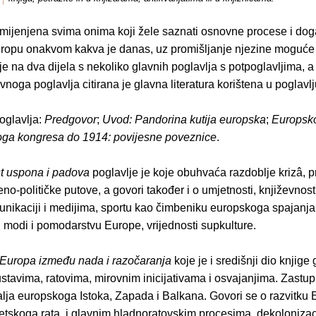
amijenjena svima onima koji žele saznati osnovne procese i dog
Europu onakvom kakva je danas, uz promišljanje njezine moguće
je na dva dijela s nekoliko glavnih poglavlja s potpoglavljima, a
noga poglavlja citirana je glavna literatura korištena u poglavlj
oglavlja:
Predgovor
;
Uvod: Pandorina kutija europska
;
Europsko
oga kongresa do 1914: povijesne poveznice
.
t uspona i padova
poglavlje je koje obuhvaća razdoblje krizâ, p
no-političke putove, a govori također i o umjetnosti, književnosti 
unikaciji i medijima, sportu kao čimbeniku europskoga spajanja 
 modi i pomodarstvu Europe, vrijednosti supkulture.
Europa između nada i razočaranja
koje je i središnji dio knjige
ustavima, ratovima, mirovnim inicijativama i osvajanjima. Zastup
lja europskoga Istoka, Zapada i Balkana. Govori se o razvitku
jetskoga rata, i glavnim hladnoratovskim procesima, dekolonizaci