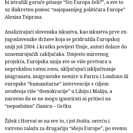
bi istražili goruće pitanje “Što Europa želi?”, a sve to
uz diskretnu pomoć “najopasnijeg političara Europe”
Alexisa Tsiprasa.
Analizirajući slovenska iskustva, kao iskustva prve ex-
jugoslavenske države koja se pridružila Europskoj
uniji još 2004. i kratku povijest Unije, autori dolaze do
uznemirujućih zaključaka. Umjesto mirovnog
projekta, Europska unija sve se više pretvara u
neprekidnu ratnu zonu, uključujući isključivanje
imigranata, imigrantske nemire u Parizu i Londonu ili
europske “humanitarne” intervencije s ciljem
uvođenja više “demokracije” u Libiju i Maliju, a
naravno da se ne mogu ignorirati ni pritisci na
“neposlušnu” članicu – Grčku.
Žižek i Horvat se na sve to, i još štošta, osvrću i
vatreno zalažu za drugačiju “ideju Europe”, po svemu