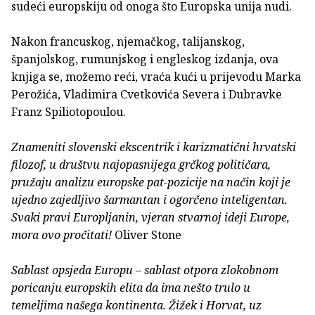
sudeći europskiju od onoga što Europska unija nudi.
Nakon francuskog, njemačkog, talijanskog,
španjolskog, rumunjskog i engleskog izdanja, ova
knjiga se, možemo reći, vraća kući u prijevodu Marka
Perožića, Vladimira Cvetkovića Severa i Dubravke
Franz Spiliotopoulou.
Znameniti slovenski ekscentrik i karizmatični hrvatski
filozof, u društvu najopasnijega grčkog političara,
pružaju analizu europske pat-pozicije na način koji je
ujedno zajedljivo šarmantan i ogorčeno inteligentan.
Svaki pravi Europljanin, vjeran stvarnoj ideji Europe,
mora ovo pročitati!
Oliver Stone
Sablast opsjeda Europu – sablast otpora zlokobnom
poricanju europskih elita da ima nešto trulo u
temeljima našega kontinenta. Žižek i Horvat, uz