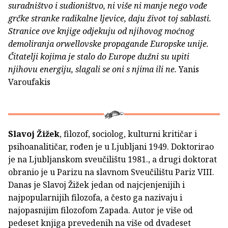
suradništvo i sudioništvo, ni više ni manje nego vođe
grčke stranke radikalne ljevice, daju život toj sablasti.
Stranice ove knjige odjekuju od njihovog moćnog
demoliranja orwellovske propagande Europske unije.
Čitatelji kojima je stalo do Europe dužni su upiti
njihovu energiju, slagali se oni s njima ili ne.
Yanis
Varoufakis
Slavoj Žižek
, filozof, sociolog, kulturni kritičar i
psihoanalitičar, rođen je u Ljubljani 1949. Doktorirao
je na Ljubljanskom sveučilištu 1981., a drugi doktorat
obranio je u Parizu na slavnom Sveučilištu Pariz VIII.
Danas je Slavoj Žižek jedan od najcjenjenijih i
najpopularnijih filozofa, a često ga nazivaju i
najopasnijim filozofom Zapada. Autor je više od
pedeset knjiga prevedenih na više od dvadeset