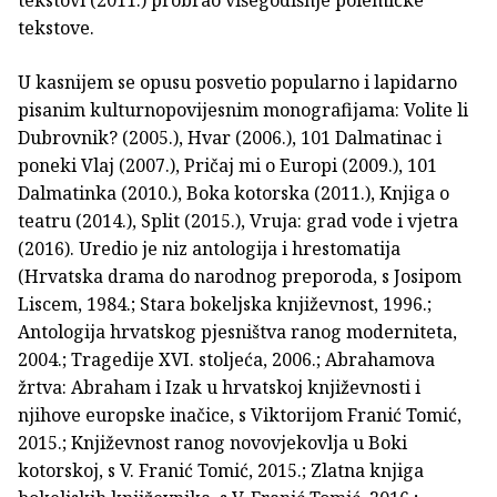
tekstovi (2011.) probrao višegodišnje polemičke
tekstove.
U kasnijem se opusu posvetio popularno i lapidarno
pisanim kulturnopovijesnim monografijama: Volite li
Dubrovnik? (2005.), Hvar (2006.), 101 Dalmatinac i
poneki Vlaj (2007.), Pričaj mi o Europi (2009.), 101
Dalmatinka (2010.), Boka kotorska (2011.), Knjiga o
teatru (2014.), Split (2015.), Vruja: grad vode i vjetra
(2016). Uredio je niz antologija i hrestomatija
(Hrvatska drama do narodnog preporoda, s Josipom
Liscem, 1984.; Stara bokeljska književnost, 1996.;
Antologija hrvatskog pjesništva ranog moderniteta,
2004.; Tragedije XVI. stoljeća, 2006.; Abrahamova
žrtva: Abraham i Izak u hrvatskoj književnosti i
njihove europske inačice, s Viktorijom Franić Tomić,
2015.; Književnost ranog novovjekovlja u Boki
kotorskoj, s V. Franić Tomić, 2015.; Zlatna knjiga