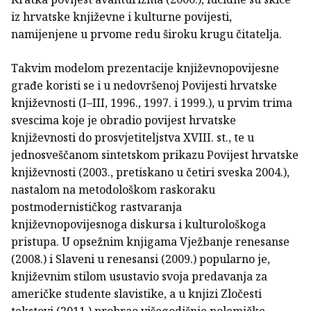
iz hrvatske književne i kulturne povijesti,
namijenjene u prvome redu široku krugu čitatelja.
Takvim modelom prezentacije književnopovijesne
građe koristi se i u nedovršenoj Povijesti hrvatske
književnosti (I–III, 1996., 1997. i 1999.), u prvim trima
svescima koje je obradio povijest hrvatske
književnosti do prosvjetiteljstva XVIII. st., te u
jednosveščanom sintetskom prikazu Povijest hrvatske
književnosti (2003., pretiskano u četiri sveska 2004.),
nastalom na metodološkom raskoraku
postmodernističkog rastvaranja
književnopovijesnoga diskursa i kulturološkoga
pristupa. U opsežnim knjigama Vježbanje renesanse
(2008.) i Slaveni u renesansi (2009.) popularno je,
književnim stilom usustavio svoja predavanja za
američke studente slavistike, a u knjizi Zločesti