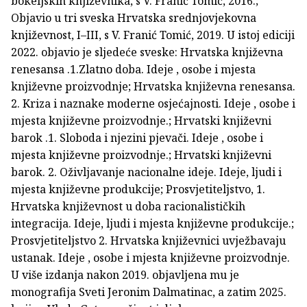
bokeljskih književnika, s V. Franić Tomić, 2016.;
Objavio u tri sveska Hrvatska srednjovjekovna
književnost, I–III, s V. Franić Tomić, 2019. U istoj ediciji
2022. objavio je sljedeće sveske: Hrvatska književna
renesansa .1.Zlatno doba. Ideje , osobe i mjesta
književne proizvodnje; Hrvatska književna renesansa.
2. Kriza i naznake moderne osjećajnosti. Ideje , osobe i
mjesta književne proizvodnje.; Hrvatski književni
barok .1. Sloboda i njezini pjevači. Ideje , osobe i
mjesta književne proizvodnje.; Hrvatski književni
barok. 2. Oživljavanje nacionalne ideje. Ideje, ljudi i
mjesta književne produkcije; Prosvjetiteljstvo, 1.
Hrvatska književnost u doba racionalističkih
integracija. Ideje, ljudi i mjesta književne produkcije.;
Prosvjetiteljstvo 2. Hrvatska književnici uvježbavaju
ustanak. Ideje , osobe i mjesta književne proizvodnje.
U više izdanja nakon 2019. objavljena mu je
monografija Sveti Jeronim Dalmatinac, a zatim 2025.