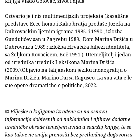
knjiga Vlado Gotovac, život i djela.
Ostvario je i niz multimedijskih projekata (kazališne
predstave Ecce homo i Kako bratja prodaše Jozefa na
Dubrovačkim ljetnim igrama 1985. i 1990., izložba
Gundulićev san u Zagrebu 1989., Dom Marina Držića u
Dubrovniku 1989.; izložba Hrvatska biljezi identiteta,
sa Željkom Kovačićem, Beč 1991.). Utemeljitelj i jedan
od urednika urednik Leksikona Marina Držića
(2009.).Objavio na talijanskom jeziku monografiju o
Marinu Držiću: Marino Darsa Raguseo. La sua vita e le
sue opere dramatiche e politiche, 2022.
© Bilješke o knjigama izrađene su na osnovu
informacija dobivenih od nakladnika i njihove dodatne
uredničke obrade temeljem uvida u sadržaj knjige, te se
kao takve ne smiju prenositi bez prethodnog dogovora s