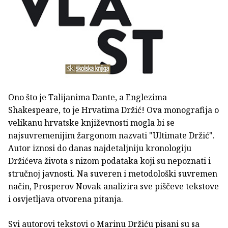
Ono što je Talijanima Dante, a Englezima
Shakespeare, to je Hrvatima Držić! Ova monografija o
velikanu hrvatske književnosti mogla bi se
najsuvremenijim žargonom nazvati "Ultimate Držić".
Autor iznosi do danas najdetaljniju kronologiju
Držićeva života s nizom podataka koji su nepoznati i
stručnoj javnosti. Na suveren i metodološki suvremen
način, Prosperov Novak analizira sve piščeve tekstove
i osvjetljava otvorena pitanja.
Svi autorovi tekstovi o Marinu Držiću pisani su sa