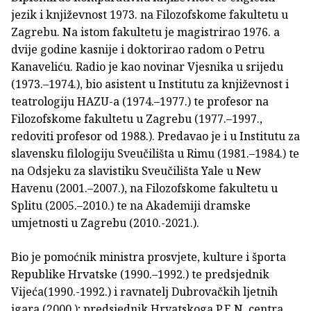
jezik i književnost 1973. na Filozofskome fakultetu u
Zagrebu. Na istom fakultetu je magistrirao 1976. a
dvije godine kasnije i doktorirao radom o Petru
Kanaveliću. Radio je kao novinar Vjesnika u srijedu
(1973.–1974.), bio asistent u Institutu za književnost i
teatrologiju HAZU-a (1974.–1977.) te profesor na
Filozofskome fakultetu u Zagrebu (1977.–1997.,
redoviti profesor od 1988.). Predavao je i u Institutu za
slavensku filologiju Sveučilišta u Rimu (1981.–1984.) te
na Odsjeku za slavistiku Sveučilišta Yale u New
Havenu (2001.–2007.), na Filozofskome fakultetu u
Splitu (2005.–2010.) te na Akademiji dramske
umjetnosti u Zagrebu (2010.-2021.).
Bio je pomoćnik ministra prosvjete, kulture i športa
Republike Hrvatske (1990.–1992.) te predsjednik
Vijeća(1990.-1992.) i ravnatelj Dubrovačkih ljetnih
igara (2000.); predsjednik Hrvatskoga P.E.N. centra