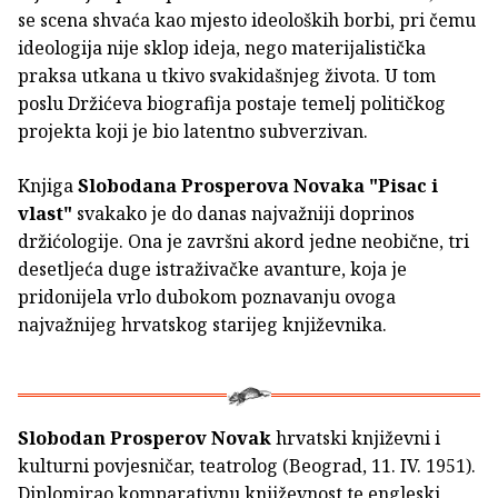
se scena shvaća kao mjesto ideoloških borbi, pri čemu
ideologija nije sklop ideja, nego materijalistička
praksa utkana u tkivo svakidašnjeg života. U tom
poslu Držićeva biografija postaje temelj političkog
projekta koji je bio latentno subverzivan.
Knjiga
Slobodana Prosperova Novaka
"Pisac i
vlast"
svakako je do danas najvažniji doprinos
držićologije. Ona je završni akord jedne neobične, tri
desetljeća duge istraživačke avanture, koja je
pridonijela vrlo dubokom poznavanju ovoga
najvažnijeg hrvatskog starijeg književnika.
Slobodan Prosperov Novak
hrvatski književni i
kulturni povjesničar, teatrolog (Beograd, 11. IV. 1951).
Diplomirao komparativnu književnost te engleski