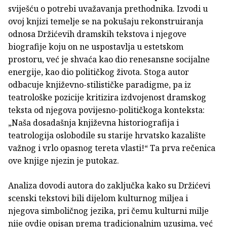
sviješću o potrebi uvažavanja prethodnika. Izvodi u
ovoj knjizi temelje se na pokušaju rekonstruiranja
odnosa Držićevih dramskih tekstova i njegove
biografije koju on ne uspostavlja u estetskom
prostoru, već je shvaća kao dio renesansne socijalne
energije, kao dio političkog života. Stoga autor
odbacuje književno-stilističke paradigme, pa iz
teatrološke pozicije kritizira izdvojenost dramskog
teksta od njegova povijesno-političkoga konteksta:
„Naša dosadašnja književna historiografija i
teatrologija oslobodile su starije hrvatsko kazalište
važnog i vrlo opasnog tereta vlasti!“ Ta prva rečenica
ove knjige njezin je putokaz.
Analiza dovodi autora do zaključka kako su Držićevi
scenski tekstovi bili dijelom kulturnog miljea i
njegova simboličnog jezika, pri čemu kulturni milje
nije ovdje opisan prema tradicionalnim uzusima, već