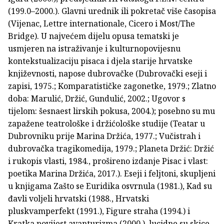
(199.0–2000.). Glavni urednik ili pokretač više časopisa
(Vijenac, Lettre internationale, Cicero i Most/The
Bridge). U najvećem dijelu opusa tematski je
usmjeren na istraživanje i kulturnopovijesnu
kontekstualizaciju pisaca i djela starije hrvatske
književnosti, napose dubrovačke (Dubrovački eseji i
zapisi, 1975.; Komparatističke zagonetke, 1979.; Zlatno
doba: Marulić, Držić, Gundulić, 2002.; Ugovor s
tijelom: šesnaest lirskih pokusa, 2004.); posebno su mu
zapažene teatrološke i držićološke studije (Teatar u
Dubrovniku prije Marina Držića, 1977.; Vučistrah i
dubrovačka tragikomedija, 1979.; Planeta Držić: Držić
i rukopis vlasti, 1984., prošireno izdanje Pisac i vlast:
poetika Marina Držića, 2017.). Eseji i feljtoni, skupljeni
u knjigama Zašto se Euridika osvrnula (1981.), Kad su
đavli voljeli hrvatski (1988., Hrvatski
pluskvamperfekt (1991.), Figure straha (1994.) i
Kratka povijest avanturizma (2000.), lucidne su skice