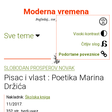
Moderna vremena
Pogledaj... sve je puno knjiga.
Sve teme
Visoki kontrast
Čitljiv slog
Podcrtane poveznice
SLOBODAN PROSPEROV NOVAK
Pisac i vlast : Poetika Marina
Držića
Nakladnik:
Školska knjiga
11/2017.
352 str., tvrdi uvez