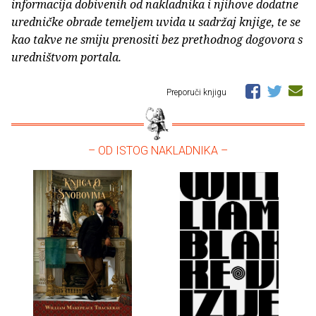
informacija dobivenih od nakladnika i njihove dodatne
uredničke obrade temeljem uvida u sadržaj knjige, te se
kao takve ne smiju prenositi bez prethodnog dogovora s
uredništvom portala.
Preporuči knjigu
– OD ISTOG NAKLADNIKA –