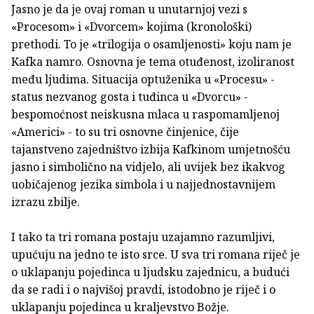
Jasno je da je ovaj roman u unutarnjoj vezi s
«Procesom» i «Dvorcem» kojima (kronološki)
prethodi. To je «trilogija o osamljenosti» koju nam je
Kafka namro. Osnovna je tema otuđenost, izoliranost
među ljudima. Situacija optuženika u «Procesu» -
status nezvanog gosta i tuđinca u «Dvorcu» -
bespomoćnost neiskusna mlaca u raspomamljenoj
«Americi» - to su tri osnovne činjenice, čije
tajanstveno zajedništvo izbija Kafkinom umjetnošću
jasno i simbolično na vidjelo, ali uvijek bez ikakvog
uobičajenog jezika simbola i u najjednostavnijem
izrazu zbilje.
I tako ta tri romana postaju uzajamno razumljivi,
upućuju na jedno te isto srce. U sva tri romana riječ je
o uklapanju pojedinca u ljudsku zajednicu, a budući
da se radi i o najvišoj pravdi, istodobno je riječ i o
uklapanju pojedinca u kraljevstvo Božje.