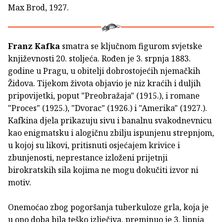
Max Brod, 1927.
Franz Kafka
smatra se ključnom figurom svjetske
književnosti 20. stoljeća. Rođen je 3. srpnja 1883.
godine u Pragu, u obitelji dobrostojećih njemačkih
Židova. Tijekom života objavio je niz kraćih i duljih
pripovijetki, poput "Preobražaja" (1915.), i romane
"Proces" (1925.), "Dvorac" (1926.) i "Amerika" (1927.).
Kafkina djela prikazuju sivu i banalnu svakodnevnicu
kao enigmatsku i alogičnu zbilju ispunjenu strepnjom,
u kojoj su likovi, pritisnuti osjećajem krivice i
zbunjenosti, neprestance izloženi prijetnji
birokratskih sila kojima ne mogu dokučiti izvor ni
motiv.
Onemoćao zbog pogoršanja tuberkuloze grla, koja je
u ono doba bila teško izlječiva, preminuo je 3. lipnja