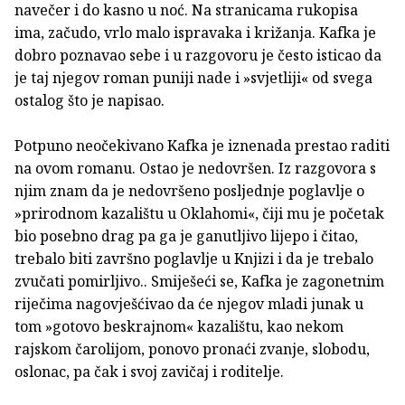
navečer i do kasno u noć. Na stranicama rukopisa
ima, začudo, vrlo malo ispravaka i križanja. Kafka je
dobro poznavao sebe i u razgovoru je često isticao da
je taj njegov roman puniji nade i »svjetliji« od svega
ostalog što je napisao.
Potpuno neočekivano Kafka je iznenada prestao raditi
na ovom romanu. Ostao je nedovršen. Iz razgovora s
njim znam da je nedovršeno posljednje poglavlje o
»prirodnom kazalištu u Oklahomi«, čiji mu je početak
bio posebno drag pa ga je ganutljivo lijepo i čitao,
trebalo biti završno poglavlje u Knjizi i da je trebalo
zvučati pomirljivo.. Smiješeći se, Kafka je zagonetnim
riječima nagovješćivao da će njegov mladi junak u
tom »gotovo beskrajnom« kazalištu, kao nekom
rajskom čarolijom, ponovo pronaći zvanje, slobodu,
oslonac, pa čak i svoj zavičaj i roditelje.