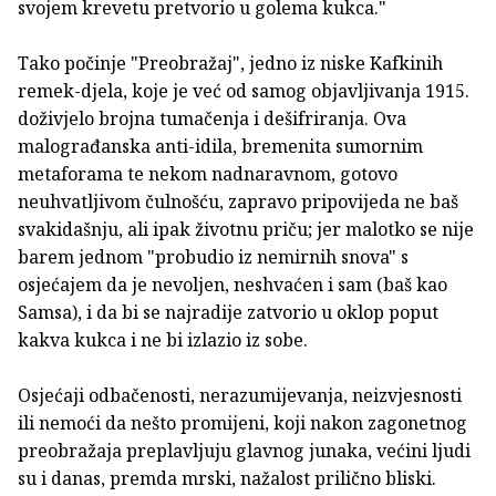
svojem krevetu pretvorio u golema kukca."
Tako počinje "Preobražaj", jedno iz niske Kafkinih
remek-djela, koje je već od samog objavljivanja 1915.
doživjelo brojna tumačenja i dešifriranja. Ova
malograđanska anti-idila, bremenita sumornim
metaforama te nekom nadnaravnom, gotovo
neuhvatljivom čulnošću, zapravo pripovijeda ne baš
svakidašnju, ali ipak životnu priču; jer malotko se nije
barem jednom "probudio iz nemirnih snova" s
osjećajem da je nevoljen, neshvaćen i sam (baš kao
Samsa), i da bi se najradije zatvorio u oklop poput
kakva kukca i ne bi izlazio iz sobe.
Osjećaji odbačenosti, nerazumijevanja, neizvjesnosti
ili nemoći da nešto promijeni, koji nakon zagonetnog
preobražaja preplavljuju glavnog junaka, većini ljudi
su i danas, premda mrski, nažalost prilično bliski.