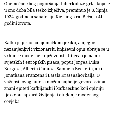
Onemoćao zbog pogoršanja tuberkuloze grla, koja je
u ono doba bila teško izlječiva, preminuo je 3. lipnja
1924. godine u sanatoriju Kierling kraj Beča, u 41.
godini života.
Kafka je pisao na njemačkom jeziku, a njegov
nezamjenjivi i vizionarski književni opus ubraja se u
vrhunce moderne književnosti. Utjecao je na niz
svjetskih i europskih pisaca, poput Jorgea Luisa
Borgesa, Alberta Camusa, Samuela Becketta, ali i
Jonathana Franzena i Lászla Krasznahorkaija. O
važnosti ovog autora možda najbolje govore svima
znani epiteti kafkijanski i kafkaeskno koji opisuju
tjeskobu, apsurd življenja i otuđenje modernog
čovjeka.