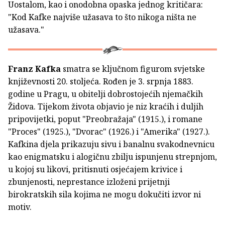
Uostalom, kao i onodobna opaska jednog kritičara:
"Kod Kafke najviše užasava to što nikoga ništa ne
užasava."
Franz Kafka
smatra se ključnom figurom svjetske
književnosti 20. stoljeća. Rođen je 3. srpnja 1883.
godine u Pragu, u obitelji dobrostojećih njemačkih
Židova. Tijekom života objavio je niz kraćih i duljih
pripovijetki, poput "Preobražaja" (1915.), i romane
"Proces" (1925.), "Dvorac" (1926.) i "Amerika" (1927.).
Kafkina djela prikazuju sivu i banalnu svakodnevnicu
kao enigmatsku i alogičnu zbilju ispunjenu strepnjom,
u kojoj su likovi, pritisnuti osjećajem krivice i
zbunjenosti, neprestance izloženi prijetnji
birokratskih sila kojima ne mogu dokučiti izvor ni
motiv.