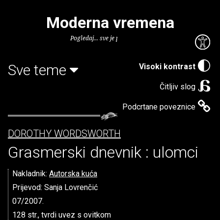
Moderna vremena
Pogledaj... sve je puno knjiga.
Sve teme
Visoki kontrast
Čitljiv slog
Podcrtane poveznice
DOROTHY WORDSWORTH
Grasmerski dnevnik : ulomci
Nakladnik:
Autorska kuća
Prijevod: Sanja Lovrenčić
07/2007.
128 str., tvrdi uvez s ovitkom