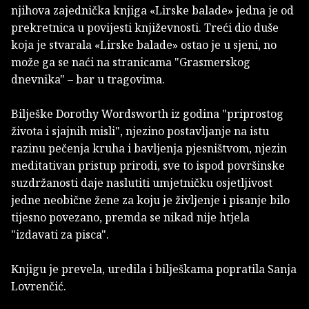
njihova zajednička knjiga «Lirske balade» jedna je od
prekretnica u povijesti književnosti. Treći dio duše
koja je stvarala «Lirske balade» ostao je u sjeni, no
može ga se naći na stranicama "Grasmerskog
dnevnika" – bar u tragovima.
Bilješke Dorothy Wordsworth iz godina "priprostog
života i sjajnih misli", njezino postavljanje na istu
razinu pečenja kruha i bavljenja pjesništvom, njezin
meditativan pristup prirodi, sve to ispod površinske
suzdržanosti daje naslutiti umjetničku osjetljivost
jedne neobične žene za koju je življenje i pisanje bilo
tijesno povezano, premda se nikad nije htjela
"izdavati za pisca".
Knjigu je prevela, uredila i bilješkama popratila Sanja
Lovrenčić.