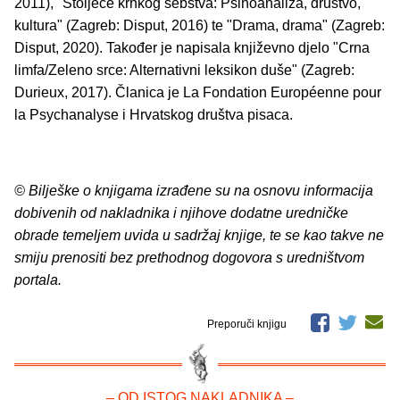
2011), "Stoljeće krhkog sebstva: Psihoanaliza, društvo,
kultura" (Zagreb: Disput, 2016) te "Drama, drama" (Zagreb:
Disput, 2020). Također je napisala književno djelo "Crna
limfa/Zeleno srce: Alternativni leksikon duše" (Zagreb:
Durieux, 2017). Članica je La Fondation Européenne pour
la Psychanalyse i Hrvatskog društva pisaca.
© Bilješke o knjigama izrađene su na osnovu informacija
dobivenih od nakladnika i njihove dodatne uredničke
obrade temeljem uvida u sadržaj knjige, te se kao takve ne
smiju prenositi bez prethodnog dogovora s uredništvom
portala.
Preporuči knjigu
– OD ISTOG NAKLADNIKA –