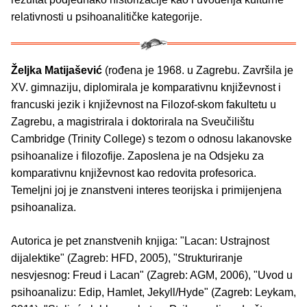
relativnosti u psihoanalitičke kategorije.
Željka Matijašević
(rođena je 1968. u Zagrebu. Završila je
XV. gimnaziju, diplomirala je komparativnu književnost i
francuski jezik i književnost na Filozof-skom fakultetu u
Zagrebu, a magistrirala i doktorirala na Sveučilištu
Cambridge (Trinity College) s tezom o odnosu lakanovske
psihoanalize i filozofije. Zaposlena je na Odsjeku za
komparativnu književnost kao redovita profesorica.
Temeljni joj je znanstveni interes teorijska i primijenjena
psihoanaliza.
Autorica je pet znanstvenih knjiga: "Lacan: Ustrajnost
dijalektike" (Zagreb: HFD, 2005), "Strukturiranje
nesvjesnog: Freud i Lacan" (Zagreb: AGM, 2006), "Uvod u
psihoanalizu: Edip, Hamlet, Jekyll/Hyde" (Zagreb: Leykam,