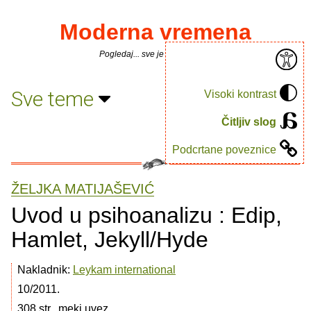
Moderna vremena
Pogledaj... sve je puno knjiga.
Sve teme
Visoki kontrast
Čitljiv slog
Podcrtane poveznice
ŽELJKA MATIJAŠEVIĆ
Uvod u psihoanalizu : Edip,
Hamlet, Jekyll/Hyde
Nakladnik:
Leykam international
10/2011.
308 str., meki uvez