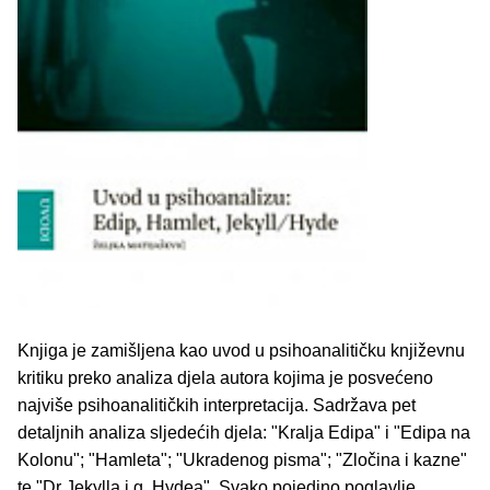
Knjiga je zamišljena kao uvod u psihoanalitičku književnu
kritiku preko analiza djela autora kojima je posvećeno
najviše psihoanalitičkih interpretacija. Sadržava pet
detaljnih analiza sljedećih djela: "Kralja Edipa" i "Edipa na
Kolonu"; "Hamleta"; "Ukradenog pisma"; "Zločina i kazne"
te "Dr Jekylla i g. Hydea". Svako pojedino poglavlje