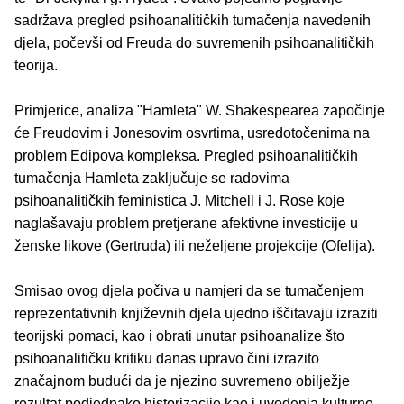
sadržava pregled psihoanalitičkih tumačenja navedenih
djela, počevši od Freuda do suvremenih psihoanalitičkih
teorija.
Primjerice, analiza "Hamleta" W. Shakespearea započinje
će Freudovim i Jonesovim osvrtima, usredotočenima na
problem Edipova kompleksa. Pregled psihoanalitičkih
tumačenja Hamleta zaključuje se radovima
psihoanalitičkih feministica J. Mitchell i J. Rose koje
naglašavaju problem pretjerane afektivne investicije u
ženske likove (Gertruda) ili neželjene projekcije (Ofelija).
Smisao ovog djela počiva u namjeri da se tumačenjem
reprezentativnih književnih djela ujedno iščitavaju izraziti
teorijski pomaci, kao i obrati unutar psihoanalize što
psihoanalitičku kritiku danas upravo čini izrazito
značajnom budući da je njezino suvremeno obilježje
rezultat podjednako historizacije kao i uvođenja kulturne