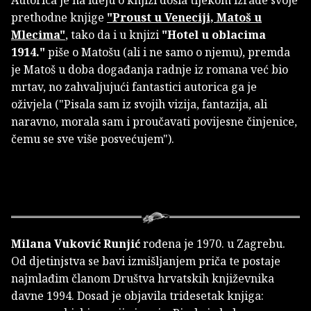
Autorica je na ideju o knjizi došla tijekom izrade svoje
prethodne knjige
"Proust u Veneciji, Matoš u
Mlecima"
, tako da i u knjizi
"Hotel u oblacima
1914."
piše o Matošu (ali i ne samo o njemu), premda
je Matoš u doba događanja radnje iz romana već bio
mrtav, no zahvaljujući fantastici autorica ga je
oživjela ("Pisala sam iz svojih vizija, fantazija, ali
naravno, morala sam i proučavati povijesne činjenice,
čemu se sve više posvećujem").
Milana Vuković Runjić
rođena je 1970. u Zagrebu.
Od djetinjstva se bavi izmišljanjem priča te postaje
najmlađim članom Društva hrvatskih književnika
davne 1994. Dosad je objavila tridesetak knjiga: