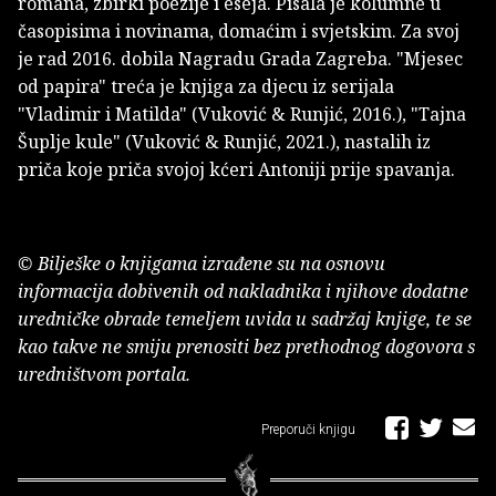
romana, zbirki poezije i eseja. Pisala je kolumne u
časopisima i novinama, domaćim i svjetskim. Za svoj
je rad 2016. dobila Nagradu Grada Zagreba. "Mjesec
od papira" treća je knjiga za djecu iz serijala
"Vladimir i Matilda" (Vuković & Runjić, 2016.), "Tajna
Šuplje kule" (Vuković & Runjić, 2021.), nastalih iz
priča koje priča svojoj kćeri Antoniji prije spavanja.
© Bilješke o knjigama izrađene su na osnovu
informacija dobivenih od nakladnika i njihove dodatne
uredničke obrade temeljem uvida u sadržaj knjige, te se
kao takve ne smiju prenositi bez prethodnog dogovora s
uredništvom portala.
Preporuči knjigu