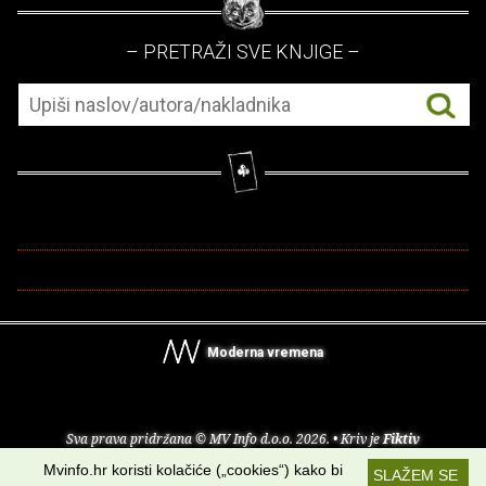
– PRETRAŽI SVE KNJIGE –
Moderna vremena
Sva prava pridržana © MV Info d.o.o. 2026. • Kriv je
Fiktiv
Mvinfo.hr koristi kolačiće („cookies“) kako bi
SLAŽEM SE
O nama
•
Pomoć
•
Uvjeti korištenja
•
RSS kanali