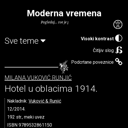
Moderna vremena
Pogledaj... sve je puno knjiga.
Sve teme
Visoki kontrast
Čitljiv slog
Podcrtane poveznice
MILANA VUKOVIĆ RUNJIĆ
Hotel u oblacima 1914.
Nakladnik:
Vuković & Runjić
12/2014.
192 str., meki uvez
ISBN 9789532861150