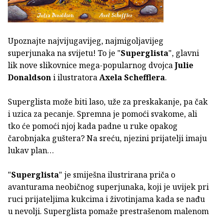
Upoznajte najvijugavijeg, najmigoljavijeg
superjunaka na svijetu! To je "
Superglista
", glavni
lik nove slikovnice mega-popularnog dvojca
Julie
Donaldson
i ilustratora
Axela Schefflera
.
Superglista može biti laso, uže za preskakanje, pa čak
i uzica za pecanje. Spremna je pomoći svakome, ali
tko će pomoći njoj kada padne u ruke opakog
čarobnjaka guštera? Na sreću, njezini prijatelji imaju
lukav plan…
"
Superglista
" je smiješna ilustrirana priča o
avanturama neobičnog superjunaka, koji je uvijek pri
ruci prijateljima kukcima i životinjama kada se nađu
u nevolji. Superglista pomaže prestrašenom malenom