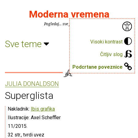
Moderna vremena
Pogledaj... sve je puno knjiga.
Sve teme
Visoki kontrast
Čitljiv slog
Podcrtane poveznice
JULIA DONALDSON
Superglista
Nakladnik:
Ibis grafika
Ilustracije: Axel Scheffler
11/2015.
32 str., tvrdi uvez