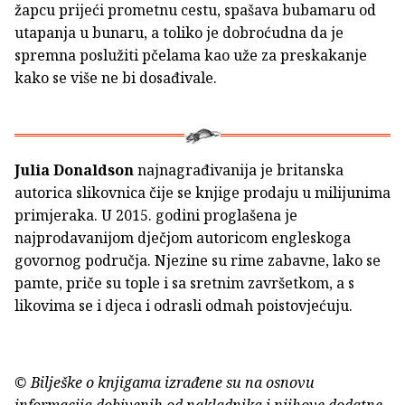
žapcu prijeći prometnu cestu, spašava bubamaru od
utapanja u bunaru, a toliko je dobroćudna da je
spremna poslužiti pčelama kao uže za preskakanje
kako se više ne bi dosađivale.
Julia Donaldson
najnagrađivanija je britanska
autorica slikovnica čije se knjige prodaju u milijunima
primjeraka. U 2015. godini proglašena je
najprodavanijom dječjom autoricom engleskoga
govornog područja. Njezine su rime zabavne, lako se
pamte, priče su tople i sa sretnim završetkom, a s
likovima se i djeca i odrasli odmah poistovjećuju.
© Bilješke o knjigama izrađene su na osnovu
informacija dobivenih od nakladnika i njihove dodatne