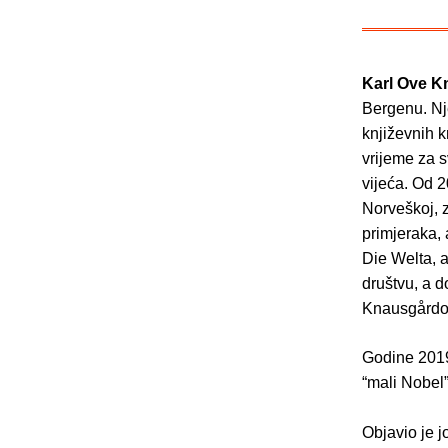
Karl Ove K
Bergenu. Nj
književnih kr
vrijeme za s
vijeća. Od 2
Norveškoj, z
primjeraka,
Die Welta, a
društvu, a d
Knausgårdov
Godine 2019
“mali Nobel”
Objavio je j