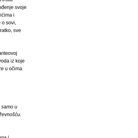
ođenje svoje
ićima i
 o sovi,
ratko, sve
anteovoj
oda iz koje
ze u očima
e samo u
iževnošću.
uga i