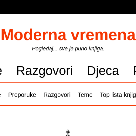
Moderna vremena
Pogledaj... sve je puno knjiga.
e
Razgovori
Djeca
e
Preporuke
Razgovori
Teme
Top lista knji