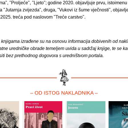
ma", "Proljeće", "Ljeto"; godine 2020. objavljuje prvu, istoimenu
 "Jutarnja zvijezda", druga, "Vukovi iz šume vječnosti", objavlj
 2025. treća pod naslovom "Treće carstvo".
o knjigama izrađene su na osnovu informacija dobivenih od nakl
atne uredničke obrade temeljem uvida u sadržaj knjige, te se ka
siti bez prethodnog dogovora s uredništvom portala.
– OD ISTOG NAKLADNIKA –