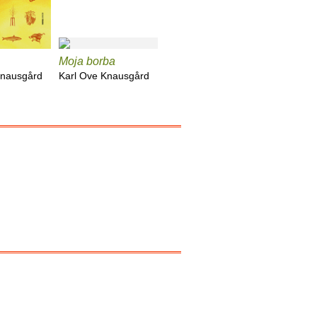
Moja borba
Proljeće
Zima
Knausgård
Karl Ove Knausgård
Karl Ove Knausgård
Karl Ove