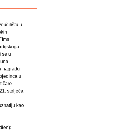
eučilištu u
ških
 "Ima
ordijskoga
i se u
juna
nu nagradu
pojedinca u
tičare
1. stoljeća.
znatiju kao
dien):