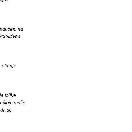
 paučinu na
kolektivna
nutarnje
a tolike
 počinio može
 da se