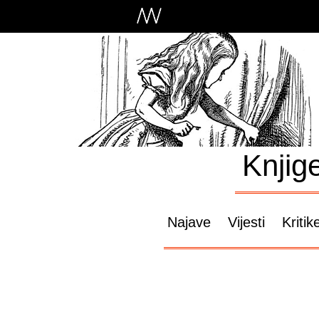
Knjig
Najave
Vijesti
Kritik