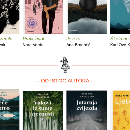
 zemla
Pravi život
Jezero
Škola noć
vak
Nora Verde
Ana Brnardić
Karl Ove 
– OD ISTOG AUTORA –