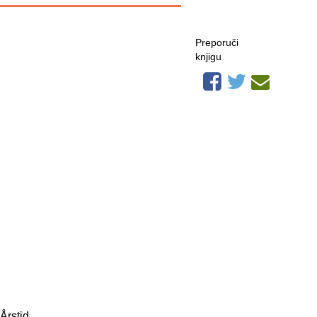
Preporuči
knjigu
Årstid