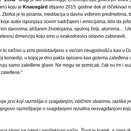
en) koju je
Knausgård
objavio 2015. godine dok je iščekivao r
i. Zbirka je to pisama, meditacija o davno viđenim predmetima, b
koje autor ispunjava novim sadržajem i emocijama, bilo da piše
ćnim darovima, plišanim životinjama, spolnoj želji, atomima… Uk
udesnu dimenziju koju smo u svakodnevici odavno zaboravili.
je to neživo u zimi predstavljeno s većom neugodnošću kao u D
j komediji, u kojoj je dno pakla opisano kao golema zaleđena v
iruju samo zaleđene glave. Ne mogu se pomicati, čak su im i su
 zaleđene.“
je prvi koji razmišlja o svagdanjim, običnim stvarima, razlika j
 njegovo razmišljanje o svagdanjem rezultira nesvagdanjom knj
ava stvari na istinit i neočekivan način. Život je kratak, a zima d