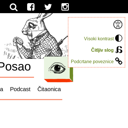
Visoki kontrast
Čitljiv slog
Podcrtane poveznice
Posao
ga
Podcast
Čitaonica