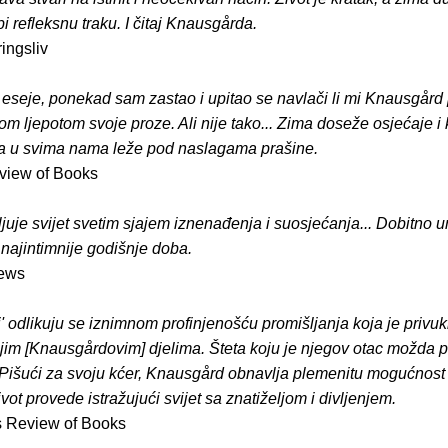
 refleksnu traku. I čitaj Knausgårda.
ingsliv
e eseje, ponekad sam zastao i upitao se navlači li mi Knausgård
m ljepotom svoje proze. Ali nije tako... Zima doseže osjećaje i 
ja u svima nama leže pod naslagama prašine.
view of Books
ljuje svijet svetim sjajem iznenađenja i suosjećanja... Dobitno u
najintimnije godišnje doba.
iews
i' odlikuju se iznimnom profinjenošću promišljanja koja je privukl
nijim [Knausgårdovim] djelima. Šteta koju je njegov otac možda
i. Pišući za svoju kćer, Knausgård obnavlja plemenitu mogućnost
život provede istražujući svijet sa znatiželjom i divljenjem.
s Review of Books