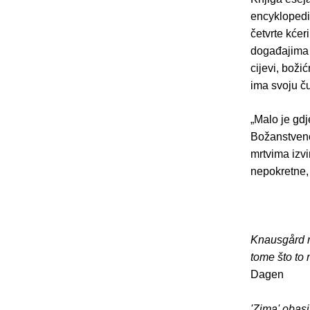
encyklopedi
četvrte kćer
događajima 
cijevi, boži
ima svoju č
„Malo je gd
Božanstveno
mrtvima izv
nepokretne,
Knausgård ni
tome što to
Dagen
'Zima' obasj