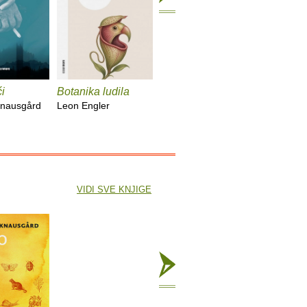
i
Botanika ludila
Snimanje
Sunčani
'Utjelovljenja'
Knausgård
Leon Engler
Damir Ka
Tom McCarthy
VIDI SVE KNJIGE