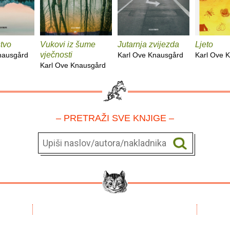
stvo
Vukovi iz šume
Jutarnja zvijezda
Ljeto
vječnosti
nausgård
Karl Ove Knausgård
Karl Ove 
Karl Ove Knausgård
– PRETRAŽI SVE KNJIGE –