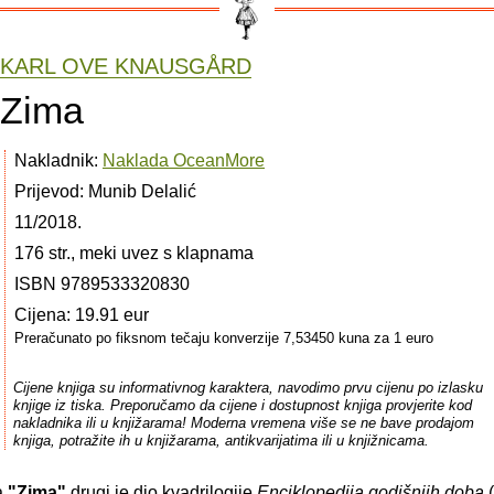
KARL OVE KNAUSGÅRD
Zima
Nakladnik:
Naklada OceanMore
Prijevod: Munib Delalić
11/2018.
176 str., meki uvez s klapnama
ISBN 9789533320830
Cijena: 19.91 eur
Preračunato po fiksnom tečaju konverzije 7,53450 kuna za 1 euro
Cijene knjiga su informativnog karaktera, navodimo prvu cijenu po izlasku
knjige iz tiska. Preporučamo da cijene i dostupnost knjiga provjerite kod
nakladnika ili u knjižarama! Moderna vremena više se ne bave prodajom
knjiga, potražite ih u knjižarama, antikvarijatima ili u knjižnicama.
a
"Zima"
drugi je dio kvadrilogije
Enciklopedija godišnjih doba
(