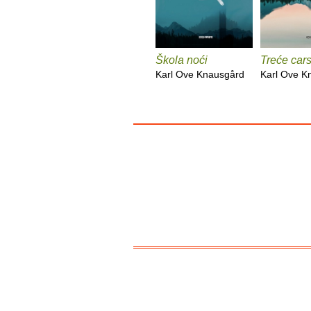
Škola noći
Treće car
Karl Ove Knausgård
Karl Ove K