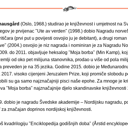
nausgård
(Oslo, 1968.) studirao je književnost i umjetnost na Sv
egov je prvijenac "Ute av verden" (1998.) dobio Nagradu norve
itičara (prvi put u povijesti osvojio ju je debitant), a drugi roman
ve" (2004.) osvojio je niz nagrada i nominiran je za Nagradu N
009. do 2011. objavljuje heksalog "Moja borba" (Min Kamp), koj
emlji od oko pet milijuna stanovnika, prodao u više od pola mili
 a preveden je na 35 jezika. Godine 2015. dobio je Međunarod
 2017. visoko cijenjeni Jeruzalem Prize, koji promiče slobodu 
obili su ga samo najznačajniji pisci naše epohe. Za mnoge je kri
a "Moja borba" najznačajnije djelo skandinavske književnosti 2
. dobio je nagradu Švedske akademije ‒ Nordijsku nagradu, po
 za značajan doprinos nordijskoj književnosti.
oš kvadrilogiju "Enciklopedija godišnjih doba" (Årstid encyklope