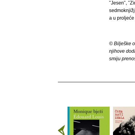
"Jesen", "Zi
sedmoknjižja
a u proljeće
© Bilješke 
njihove dod
smiju preno