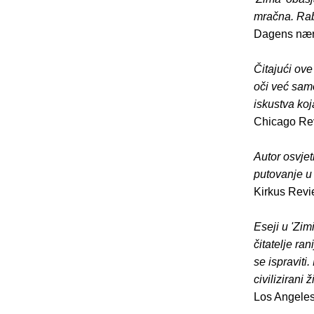
mračna. Rabi
Dagens nær
Čitajući ov
oči već samo
iskustva ko
Chicago Re
Autor osvjet
putovanje u 
Kirkus Rev
Eseji u 'Zim
čitatelje ra
se ispravit
civilizirani 
Los Angele