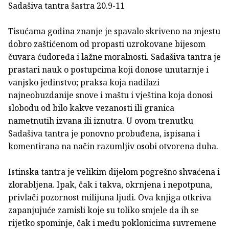
Sadašiva tantra šastra 20.9-11
Tisućama godina znanje je spavalo skriveno na mjestu
dobro zaštićenom od propasti uzrokovane bijesom
čuvara ćudoređa i lažne moralnosti. Sadašiva tantra je
prastari nauk o postupcima koji donose unutarnje i
vanjsko jedinstvo; praksa koja nadilazi
najneobuzdanije snove i maštu i vještina koja donosi
slobodu od bilo kakve vezanosti ili granica
nametnutih izvana ili iznutra. U ovom trenutku
Sadašiva tantra je ponovno probuđena, ispisana i
komentirana na način razumljiv osobi otvorena duha.
Istinska tantra je velikim dijelom pogrešno shvaćena i
zlorabljena. Ipak, čak i takva, okrnjena i nepotpuna,
privlači pozornost milijuna ljudi. Ova knjiga otkriva
zapanjujuće zamisli koje su toliko smjele da ih se
rijetko spominje, čak i među poklonicima suvremene