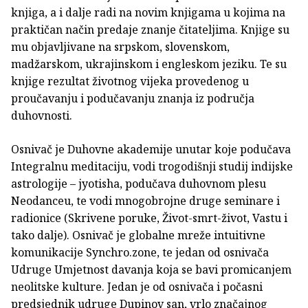
knjiga, a i dalje radi na novim knjigama u kojima na
praktičan način predaje znanje čitateljima. Knjige su
mu objavljivane na srpskom, slovenskom,
madžarskom, ukrajinskom i engleskom jeziku. Te su
knjige rezultat životnog vijeka provedenog u
proučavanju i podučavanju znanja iz područja
duhovnosti.
Osnivač je Duhovne akademije unutar koje podučava
Integralnu meditaciju, vodi trogodišnji studij indijske
astrologije – jyotisha, podučava duhovnom plesu
Neodanceu, te vodi mnogobrojne druge seminare i
radionice (Skrivene poruke, Život-smrt-život, Vastu i
tako dalje). Osnivač je globalne mreže intuitivne
komunikacije Synchro.zone, te jedan od osnivača
Udruge Umjetnost davanja koja se bavi promicanjem
neolitske kulture. Jedan je od osnivača i počasni
predsjednik udruge Dupinov san, vrlo značajnog