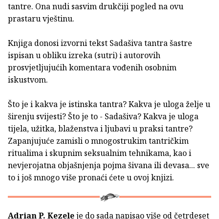
tantre. Ona nudi sasvim drukčiji pogled na ovu
prastaru vještinu.
Knjiga donosi izvorni tekst Sadašiva tantra šastre
ispisan u obliku izreka (sutri) i autorovih
prosvjetljujućih komentara vođenih osobnim
iskustvom.
Što je i kakva je istinska tantra? Kakva je uloga želje u
širenju svijesti? Što je to - Sadašiva? Kakva je uloga
tijela, užitka, blaženstva i ljubavi u praksi tantre?
Zapanjujuće zamisli o mnogostrukim tantričkim
ritualima i skupnim seksualnim tehnikama, kao i
nevjerojatna objašnjenja pojma šivana ili devasa... sve
to i još mnogo više pronaći ćete u ovoj knjizi.
Adrian P. Kezele
je do sada napisao više od četrdeset