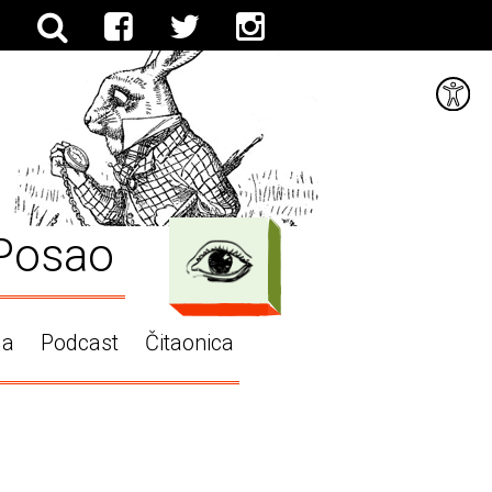
Posao
ga
Podcast
Čitaonica