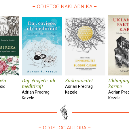
– OD ISTOG NAKLADNIKA –
uža
Daj, čovječe, idi
Sinkronicitet
Uklanjanj
meditiraj!
karme
dić
Adrian Predrag
Adrian Predrag
Kezele
Adrian Pre
Kezele
Kezele
– OD ISTOG AUTORA –