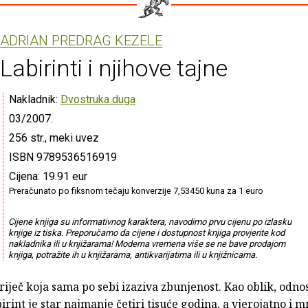
ADRIAN PREDRAG KEZELE
Labirinti i njihove tajne
Nakladnik:
Dvostruka duga
03/2007.
256 str., meki uvez
ISBN 9789536516919
Cijena: 19.91 eur
Preračunato po fiksnom tečaju konverzije 7,53450 kuna za 1 euro
Cijene knjiga su informativnog karaktera, navodimo prvu cijenu po izlasku
knjige iz tiska. Preporučamo da cijene i dostupnost knjiga provjerite kod
nakladnika ili u knjižarama! Moderna vremena više se ne bave prodajom
knjiga, potražite ih u knjižarama, antikvarijatima ili u knjižnicama.
 riječ koja sama po sebi izaziva zbunjenost. Kao oblik, odno
irint je star najmanje četiri tisuće godina, a vjerojatno i m