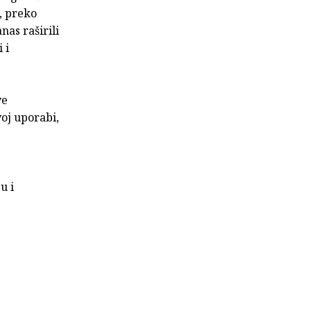
, preko
nas raširili
 i
ve
voj uporabi,
u i