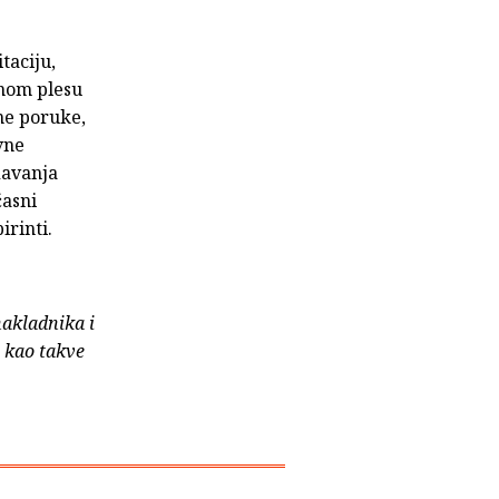
taciju,
vnom plesu
ne poruke,
vne
davanja
časni
rinti.
nakladnika i
e kao takve