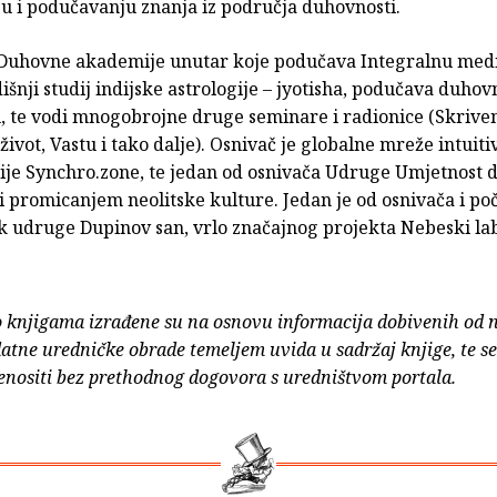
u i podučavanju znanja iz područja duhovnosti.
 Duhovne akademije unutar koje podučava Integralnu medi
išnji studij indijske astrologije – jyotisha, podučava duho
 te vodi mnogobrojne druge seminare i radionice (Skrive
život, Vastu i tako dalje). Osnivač je globalne mreže intuiti
je Synchro.zone, te jedan od osnivača Udruge Umjetnost 
i promicanjem neolitske kulture. Jedan je od osnivača i po
k udruge Dupinov san, vrlo značajnog projekta Nebeski labi
o knjigama izrađene su na osnovu informacija dobivenih od 
atne uredničke obrade temeljem uvida u sadržaj knjige, te s
enositi bez prethodnog dogovora s uredništvom portala.