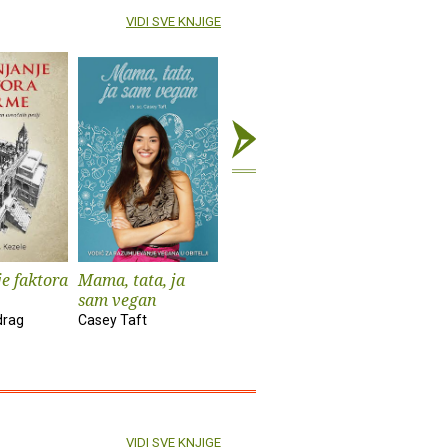
VIDI SVE KNJIGE
e faktora
Mama, tata, ja
Prijatelju, ispričaj
Očuh i ko
sam vegan
moju priču
Aleksandr
drag
Casey Taft
Hampame
VIDI SVE KNJIGE