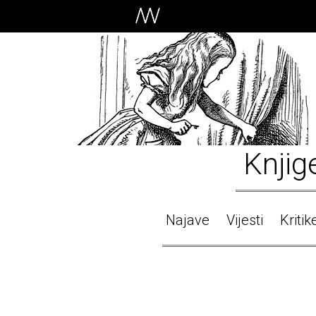
Knjig
Najave
Vijesti
Kritik