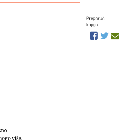
Preporuči
knjigu
sno
nogo više.