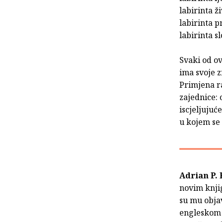
labirinta ži
labirinta 
labirinta s
Svaki od ov
ima svoje z
Primjena ra
zajednice: 
iscjeljujuć
u kojem se 
Adrian P. 
novim knji
su mu obja
engleskom 