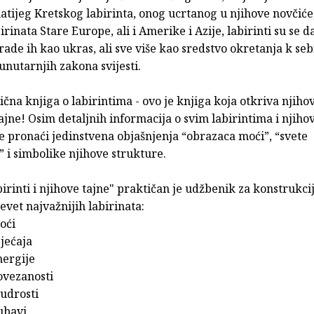
atijeg Kretskog labirinta, onog ucrtanog u njihove novčiće
rinata Stare Europe, ali i Amerike i Azije, labirinti su se da
rade ih kao ukras, ali sve više kao sredstvo okretanja k sebi
unutarnjih zakona svijesti.
ična knjiga o labirintima - ovo je knjiga koja otkriva njiho
ajne! Osim detaljnih informacija o svim labirintima i njiho
te pronaći jedinstvena objašnjenja “obrazaca moći”, “svete
 i simbolike njihove strukture.
irinti i njihove tajne" praktičan je udžbenik za konstrukcij
vet najvažnijih labirinata:
oći
sjećaja
nergije
ovezanosti
mudrosti
jubavi