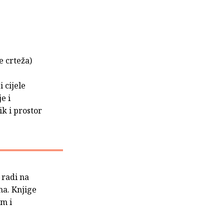
e crteža)
 cijele
e i
ik i prostor
 radi na
ma. Knjige
m i