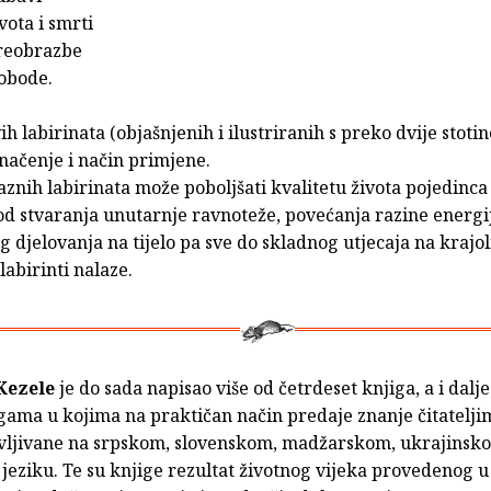
vota i smrti
preobrazbe
lobode.
ih labirinata (objašnjenih i ilustriranih s preko dvije stotin
načenje i način primjene.
znih labirinata može poboljšati kvalitetu života pojedinca i
od stvaranja unutarnje ravnoteže, povećanja razine energij
eg djelovanja na tijelo pa sve do skladnog utjecaja na krajol
labirinti nalaze.
Kezele
je do sada napisao više od četrdeset knjiga, a i dalje
gama u kojima na praktičan način predaje znanje čitatelji
vljivane na srpskom, slovenskom, madžarskom, ukrajinsko
jeziku. Te su knjige rezultat životnog vijeka provedenog u