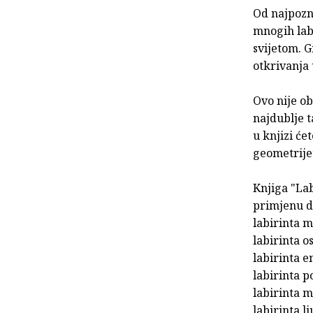
Od najpozn
mnogih labi
svijetom. G
otkrivanja 
Ovo nije ob
najdublje t
u knjizi će
geometrije”
Knjiga "Lab
primjenu de
labirinta m
labirinta o
labirinta e
labirinta p
labirinta 
labirinta l