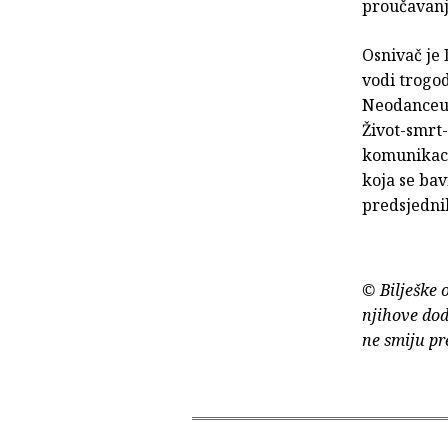
proučavanj
Osnivač je
vodi trogod
Neodanceu,
Život-smrt-
komunikaci
koja se bav
predsjedni
© Bilješke 
njihove dod
ne smiju pr