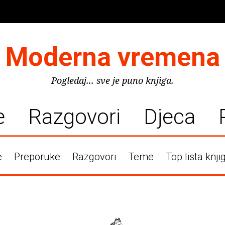
Moderna vremena
Pogledaj... sve je puno knjiga.
e
Razgovori
Djeca
e
Preporuke
Razgovori
Teme
Top lista knji