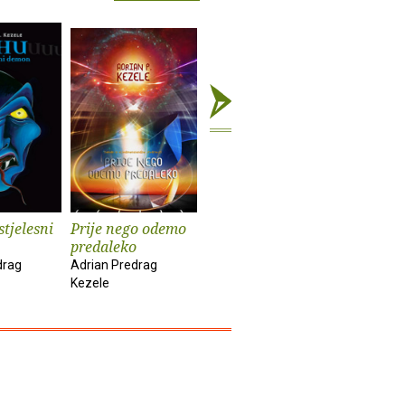
stjelesni
Prije nego odemo
Razdvajanje
Jedna Ma
predaleko
svjetova
jedan svi
drag
Adrian Predrag
Adrian Predrag
Adrian Pre
Kezele
Kezele
Kezele