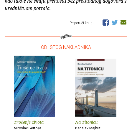
kao takve ne smiju prenositi bez prethodnog dogovora s
uredništvom portala.
Preporuči knjigu
– OD ISTOG NAKLADNIKA –
Trošenje života
Na Titonicu
Miroslav Bertoša
Berislav Majhut