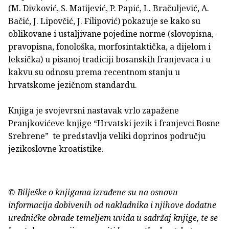
(M. Divković, S. Matijević, P. Papić, L. Bračuljević, A.
Bačić, J. Lipovčić, J. Filipović) pokazuje se kako su
oblikovane i ustaljivane pojedine norme (slovopisna,
pravopisna, fonološka, morfosintaktička, a dijelom i
leksička) u pisanoj tradiciji bosanskih franjevaca i u
kakvu su odnosu prema recentnom stanju u
hrvatskome jezičnom standardu.
Knjiga je svojevrsni nastavak vrlo zapažene
Pranjkovićeve knjige “Hrvatski jezik i franjevci Bosne
Srebrene” te predstavlja veliki doprinos području
jezikoslovne kroatistike.
© Bilješke o knjigama izrađene su na osnovu
informacija dobivenih od nakladnika i njihove dodatne
uredničke obrade temeljem uvida u sadržaj knjige, te se