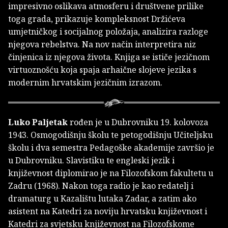
impresivno oslikava atmosferu i društvene prilike
toga grada, prikazuje kompleksnost Držićeva
umjetničkog i socijalnog položaja, analizira razloge
njegova rebelstva. Na nov način interpretira niz
činjenica iz njegova života. Knjiga se ističe jezičnom
virtuoznošću koja spaja arhaične slojeve jezika s
modernim hrvatskim jezičnim izrazom.
Luko Paljetak
rođen je u Dubrovniku 19. kolovoza
1943. Osmogodišnju školu te petogodišnju Učiteljsku
školu i dva semestra Pedagoške akademije završio je
u Dubrovniku. Slavistiku te engleski jezik i
književnost diplomirao je na Filozofskom fakultetu u
Zadru (1968). Nakon toga radio je kao redatelj i
dramaturg u Kazalištu lutaka Zadar, a zatim ako
asistent na Katedri za noviju hrvatsku književnost i
Katedri za svjetsku književnost na Filozofskome