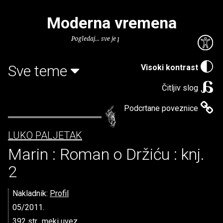
Moderna vremena
Pogledaj... sve je puno knjiga.
Sve teme
Visoki kontrast
Čitljiv slog
Podcrtane poveznice
LUKO PALJETAK
Marin : Roman o Držiću : knj.
2
Nakladnik:
Profil
05/2011.
392 str., meki uvez