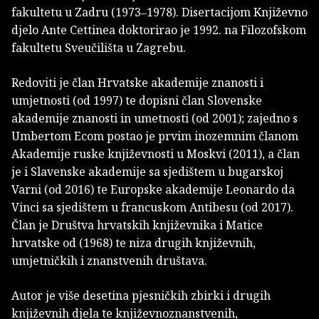
fakultetu u Zadru (1973‒1978). Disertacijom Književno
djelo Ante Cettinea doktorirao je 1992. na Filozofskom
fakultetu Sveučilišta u Zagrebu.
Redoviti je član Hrvatske akademije znanosti i
umjetnosti (od 1997) te dopisni član Slovenske
akademije znanosti in umetnosti (od 2001); zajedno s
Umbertom Ecom postao je prvim inozemnim članom
Akademije ruske književnosti u Moskvi (2011), a član
je i Slavenske akademije sa sjedištem u bugarskoj
Varni (od 2016) te Europske akademije Leonardo da
Vinci sa sjedištem u francuskom Antibesu (od 2017).
Član je Društva hrvatskih književnika i Matice
hrvatske od (1968) te niza drugih književnih,
umjetničkih i znanstvenih društava.
Autor je više desetina pjesničkih zbirki i drugih
književnih djela te književnoznanstvenih,