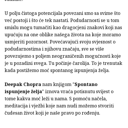
U polju čistoga potencijala povezani smo sa svime što
već postoji i što će tek nastati. Podudarnosti se u tom
smislu mogu tumačiti kao dragocjeni znakovi koji nas
upućuju na one oblike našega života na koje moramo
usmjeriti pozornost. Povećavajući svoju svjesnost o
podudarnostima i njihovu značaju, sve se više
povezujemo s poljem neograničenih mogućnosti koje
je u pozadini svega. Tu počinje čarolija. To je trenutak
kada postižemo moć spontanog ispunjenja želja.
Deepak Chopra
nam knjigom "
Spontano
ispunjenje želja
" iznova vraća potisnutu svijest o
tome kakva moć leži u nama. S pomoću načela,
meditacija i vježbi koje nam nudi možemo stvoriti
čudesan život koji je naše pravo po rođenju.