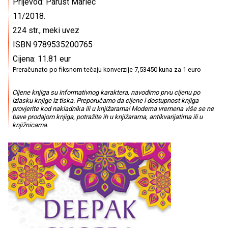
Prijevod: Parust Marlec
11/2018.
224 str., meki uvez
ISBN 9789535200765
Cijena: 11.81 eur
Preračunato po fiksnom tečaju konverzije 7,53450 kuna za 1 euro
Cijene knjiga su informativnog karaktera, navodimo prvu cijenu po
izlasku knjige iz tiska. Preporučamo da cijene i dostupnost knjiga
provjerite kod nakladnika ili u knjižarama! Moderna vremena više se ne
bave prodajom knjiga, potražite ih u knjižarama, antikvarijatima ili u
knjižnicama.