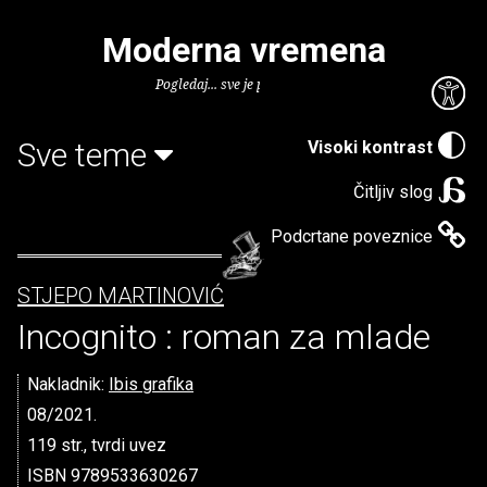
Moderna vremena
Pogledaj... sve je puno knjiga.
Sve teme
Visoki kontrast
Čitljiv slog
Podcrtane poveznice
STJEPO MARTINOVIĆ
Incognito : roman za mlade
Nakladnik:
Ibis grafika
08/2021.
119 str., tvrdi uvez
ISBN 9789533630267