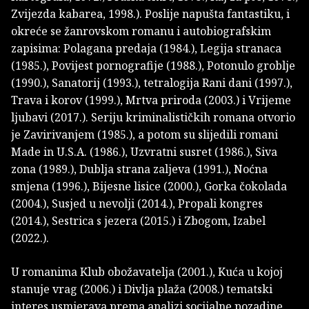
Zvijezda kabarea, 1998.). Poslije napušta fantastiku, i
okreće se žanrovskom romanu i autobiografskim
zapisima: Polagana predaja (1984.), Legija stranaca
(1985.), Povijest pornografije (1988.), Potonulo groblje
(1990.), Sanatorij (1993.), tetralogija Rani dani (1997.),
Trava i korov (1999.), Mrtva priroda (2003.) i Vrijeme
ljubavi (2017.). Seriju kriminalističkih romana otvorio
je Zavirivanjem (1985.), a potom su slijedili romani
Made in U.S.A. (1986.), Uzvratni susret (1986.), Siva
zona (1989.), Dublja strana zaljeva (1991.), Noćna
smjena (1996.), Bijesne lisice (2000.), Gorka čokolada
(2004.), Susjed u nevolji (2014.), Propali kongres
(2014.), Sestrica s jezera (2015.) i Zbogom, Izabel
(2022.).
U romanima Klub obožavatelja (2001.), Kuća u kojoj
stanuje vrag (2006.) i Divlja plaža (2008.) tematski
interes usmjerava prema analizi socijalne pozadine