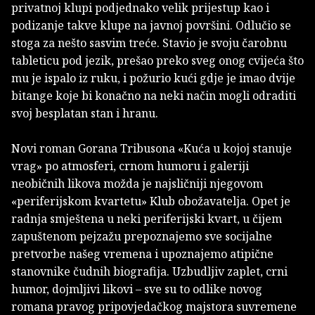
privatnoj klupi podjednako velik prijestup kao i
podizanje takve klupe na javnoj površini. Odlučio se
stoga za nešto sasvim treće. Stavio je svoju čarobnu
tableticu pod jezik, prešao preko sveg onog cvijeća što
mu je ispalo iz ruku, i požurio kući gdje je imao dvije
bitange koje bi konačno na neki način mogli odraditi
svoj besplatan stan i hranu.
Novi roman Gorana Tribusona «Kuća u kojoj stanuje
vrag» po atmosferi, crnom humoru i galeriji
neobičnih likova možda je najsličniji njegovom
«periferijskom kvartetu» Klub obožavatelja. Opet je
radnja smještena u neki periferijski kvart, u čijem
zapuštenom pejzažu prepoznajemo sve socijalne
pretvorbe našeg vremena i upoznajemo atipične
stanovnike čudnih biografija. Uzbudljiv zaplet, crni
humor, dojmljivi likovi – sve su to odlike novog
romana pravog pripovjedačkog majstora suvremene