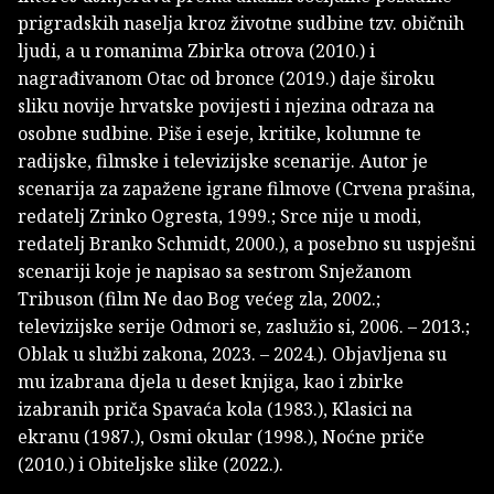
prigradskih naselja kroz životne sudbine tzv. običnih
ljudi, a u romanima Zbirka otrova (2010.) i
nagrađivanom Otac od bronce (2019.) daje široku
sliku novije hrvatske povijesti i njezina odraza na
osobne sudbine. Piše i eseje, kritike, kolumne te
radijske, filmske i televizijske scenarije. Autor je
scenarija za zapažene igrane filmove (Crvena prašina,
redatelj Zrinko Ogresta, 1999.; Srce nije u modi,
redatelj Branko Schmidt, 2000.), a posebno su uspješni
scenariji koje je napisao sa sestrom Snježanom
Tribuson (film Ne dao Bog većeg zla, 2002.;
televizijske serije Odmori se, zaslužio si, 2006. – 2013.;
Oblak u službi zakona, 2023. – 2024.). Objavljena su
mu izabrana djela u deset knjiga, kao i zbirke
izabranih priča Spavaća kola (1983.), Klasici na
ekranu (1987.), Osmi okular (1998.), Noćne priče
(2010.) i Obiteljske slike (2022.).