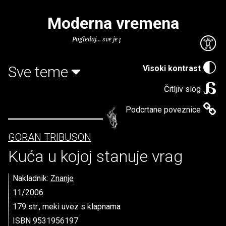
Moderna vremena
Pogledaj... sve je puno knjiga.
Sve teme
Visoki kontrast
Čitljiv slog
Podcrtane poveznice
GORAN TRIBUSON
Kuća u kojoj stanuje vrag
Nakladnik:
Znanje
11/2006.
179 str., meki uvez s klapnama
ISBN 9531956197