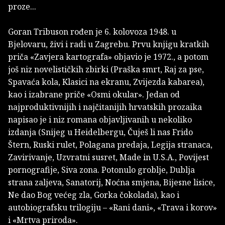
proze...
Goran Tribuson rođen je 6. kolovoza 1948. u
Bjelovaru, živi i radi u Zagrebu. Prvu knjigu kratkih
priča «Zavjera kartografa» objavio je 1972., a potom
još niz novelističkih zbirki (Praška smrt, Raj za pse,
Spavaća kola, Klasici na ekranu, Zvijezda kabarea),
kao i izabrane priče «Osmi okular». Jedan od
najproduktivnijih i najčitanijih hrvatskih prozaika
napisao je i niz romana objavljivanih u nekoliko
izdanja (Snijeg u Heidelbergu, Čuješ li nas Frido
Štern, Ruski rulet, Polagana predaja, Legija stranaca,
Zavirivanje, Uzvratni susret, Made in U.S.A., Povijest
pornografije, Siva zona. Potonulo groblje, Dublja
strana zaljeva, Sanatorij, Noćna smjena, Bijesne lisice,
Ne dao Bog većeg zla, Gorka čokolada), kao i
autobiografsku trilogiju – «Rani dani», «Trava i korov»
i «Mrtva priroda».