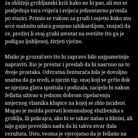
za obližnji grobljanski križ kako ne bi pao, ali mu se
posljednja tura cvijeća i svijeća jednostavno prosula
po stazici. Primio se rukom za grudi i osjetio kako mu
srce mahnito udara gonjeno tahikardijom, znajući da
će, preživi li ovaj grubi atentat na svetište što ga je
podigao ljubljenoj, živjeti vječno.
Mislio je grozničavo što bi zapravo bilo najpametnije
napraviti. Bio je prestar i preslab da bi nasrnuo na to
dvoje prostaka. Odvratna ženturača bila je dovoljno
snažna da ga sredi, a njezin tip, onaj koji se grčio dok
se njezina glava spuštala i podizala, zacijelo bi nakon
fellatia uživao u jednom dobrom cipelarenju
smjernog vlasnika klupice na kojoj se zbio incident.
Mogao je možda pozvati komunalnog službenika s
groblja, ili policajca, ako bi se takav našao u blizini, ali
nije gajio preveliku nadu da bi takva stvar dala
rezultata. Usto, veoma je vjerojatno da je fellatio na