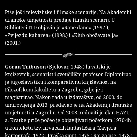
Piše još i televizijske i filmske scenarije. Na Akademiji
dramske umjetnosti predaje filmski scenarij. U
Biblioteci ITD objavio je «Rane dane» (1997.),
«Zvijezdu kabarea» (1998.) i «Klub obožavatelja»
(2001.)
Goran Tribuson
(Bjelovar, 1948.) hrvatski je
književnik, scenarist i sveučilišni profesor. Diplomirao
je jugoslavistiku i komparativnu književnost na
Filozofskom fakultetu u Zagrebu, gdje je i
magistrirao. Nakon rada u izdavaštvu, od 2000. do
umirovljenja 2013. predavao je na Akademiji dramske
umjetnosti u Zagrebu. Od 2008. redoviti je član HAZU-
a. Kratke priče počeo je objavljivati početkom 1970-ih
u kontekstu tzv. hrvatskih fantastičara (Zavjera
kartografa, 1972.; Praška smrt, 1975.; Raj za pse, 1978.;