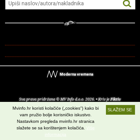
Moderna vremena
Sva prava pridržana © MV Info d.o.o. 2026. • Kriv je
Fiktiv
Mvinfo.hr koristi kolačiće („cookies“) kako bi
SLAŽEM SE
O nama
•
Pomoć
•
Uvjeti korištenja
•
RSS kanali
vam pružio bolje korisničko iskustvo.
Nastavkom pregleda mvinfo.hr stranica
Potraži nas na:
slažete se sa korištenjem kolačića.
Više
informacija